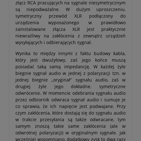
złącz RCA pracujących na sygnale niesymetrycznym
są niepodważalne. W dużym uproszczeniu,
symetryczny przewód XLR podłączony do
urządzenia wyposażonego w prawidłowo
zainstalowane złącza XLR jest praktycznie
niewrażliwy na zakłócenia z zewnątrz urządzeń
wysyłających i odbierających sygnał.
Wynika to między innymi z faktu budowy kabla,
który jest dwużyłowy, zaś jego końce muszą
posiadać taką samą impedancję. W każdej żyle
biegnie sygnał audio w jednej z polaryzacji tzn. w
jednej biegnie „oryginał” sygnału audio, zaś w
drugiej żyle jego dokładne, symetryczne
odwrócenie. W momencie odebrania sygnału audio
przez odbiornik odwraca sygnał audio i sumuje je
co sprawia, że ich napięcie jest podwajane. Przy
czym zakłócenia, które dostają się do sygnału audio
w trakcie przesyłania są także odwracane, tym
samym znoszą takie same zakłócenia (ale w
odwrotnej polaryzacji) w oryginalnym sygnale. Jak
wcześniej wspomniano, dodatkowy zysk to dwa razy