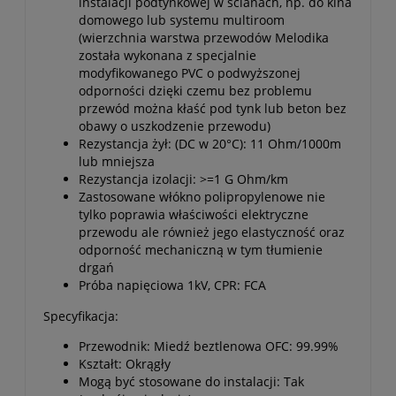
instalacji podtynkowej w ścianach, np. do kina
domowego lub systemu multiroom
(wierzchnia warstwa przewodów Melodika
została wykonana z specjalnie
modyfikowanego PVC o podwyższonej
odporności dzięki czemu bez problemu
przewód można kłaść pod tynk lub beton bez
obawy o uszkodzenie przewodu)
Rezystancja żył: (DC w 20°C): 11 Ohm/1000m
lub mniejsza
Rezystancja izolacji: >=1 G Ohm/km
Zastosowane włókno polipropylenowe nie
tylko poprawia właściwości elektryczne
przewodu ale również jego elastyczność oraz
odporność mechaniczną w tym tłumienie
drgań
Próba napięciowa 1kV, CPR: FCA
Specyfikacja:
Przewodnik: Miedź beztlenowa OFC: 99.99%
Kształt: Okrągły
Mogą być stosowane do instalacji: Tak