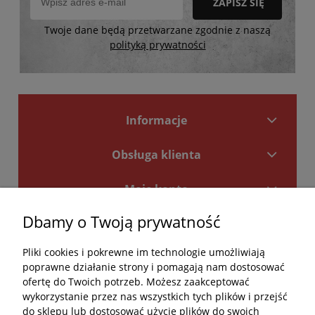
ZAPISZ SIĘ
Twoje dane będą przetwarzane zgodnie z naszą
polityką prywatności
Informacje
Obsługa klienta
Moje konto
Dbamy o Twoją prywatność
Płatności i dostawa
Pliki cookies i pokrewne im technologie umożliwiają
Kontakt
poprawne działanie strony i pomagają nam dostosować
ofertę do Twoich potrzeb. Możesz zaakceptować
Kontakt
wykorzystanie przez nas wszystkich tych plików i przejść
do sklepu lub dostosować użycie plików do swoich