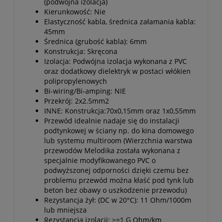
(podwójna izolacja)
Kierunkowość: Nie
Elastyczność kabla, średnica załamania kabla:
45mm
Średnica (grubość kabla): 6mm
Konstrukcja: Skręcona
Izolacja: Podwójna izolacja wykonana z PVC
oraz dodatkowy dielektryk w postaci włókien
polipropylenowych
Bi-wiring/Bi-amping: NIE
Przekrój: 2x2.5mm2
INNE: Konstrukcja:70x0,15mm oraz 1x0,55mm
Przewód idealnie nadaje się do instalacji
podtynkowej w ściany np. do kina domowego
lub systemu multiroom (Wierzchnia warstwa
przewodów Melodika została wykonana z
specjalnie modyfikowanego PVC o
podwyższonej odporności dzięki czemu bez
problemu przewód można kłaść pod tynk lub
beton bez obawy o uszkodzenie przewodu)
Rezystancja żył: (DC w 20°C): 11 Ohm/1000m
lub mniejsza
Rezystancja izolacji: >=1 G Ohm/km