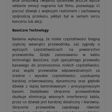
Blue umożliwią Twojemu systemowi jeszcze lepsze
oddanie emocji nagrania lub filmu, pozwalając Ci
poczuć dźwięk z większym realizmem i zachowaną
spójnością przekazu, jakbyś był w samym sercu
koncertu lub akcji.
BassCore Technology
Badania wykazują, że niskie częstotliwości biegną
szybciej wewnątrz przewodnika, zaś sygnały o
wyższych częstotliwościach na powierzchni
przewodnika. Dzięki zastosowaniu w kablu
technologii BassCore, czyli specjalnego przewodu
basowego do przenoszenia niskich częstotliwości,
oraz wiązki przewodów odpowiedzialnych za
średnie i wysokie częstotliwości, uzyskujemy
bardziej zrównoważony, dynamiczny oraz głęboki
dźwięk z lepiej kontrolowanym i precyzyjniejszym
basem. Dodatkowo skręcenie przewodników
skutkuje eliminacją własnych interferencji kabla,
przez co dźwięk jest bardziej detaliczny i klarowny.
Skręcenie przewodów zapobiega również