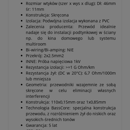
Rozmiar wtyków (szer x wys x dlug): Dł: 46mm
śr: 11mm
Konstrukcja: Skręcona
Izolacja: Podwójna izolacja wykonana z PVC
Zalecenia producenta: Przewód idealnie
nadaje się do instalacji podtynkowej w ściany
np. do kina domowego lub systemu
multiroom
Bi-wiring/Bi-amping: NIE
Przekrój: 2x2.5mm2
INNE: Próba napięciowa 1kV
Rezystancja izolacji: >=1 G Ohm/km
Rezystancja żył: (DC w 20°C): 6,7 Ohm/1000m
lub mniejsza
Geometria: przewodniki wzajemnie ze sobą
skręcone w celu eliminacji własnych
interferencji
Konstrukcja: 110x0,15mm oraz 1x0,85mm
Technologia BassCore: specjalna konstrukcja
przewodu, z rozróżnieniem żył do niskich oraz
wysokich-średnich tonów
Gwarancja: 5 lat