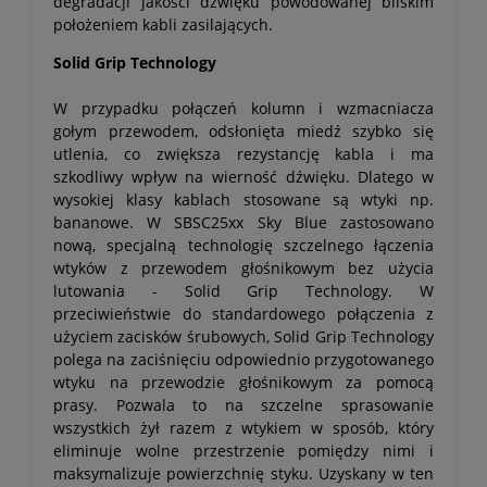
degradacji jakości dźwięku powodowanej bliskim
położeniem kabli zasilających.
Solid Grip Technology
W przypadku połączeń kolumn i wzmacniacza
gołym przewodem, odsłonięta miedź szybko się
utlenia, co zwiększa rezystancję kabla i ma
szkodliwy wpływ na wierność dźwięku. Dlatego w
wysokiej klasy kablach stosowane są wtyki np.
bananowe. W SBSC25xx Sky Blue zastosowano
nową, specjalną technologię szczelnego łączenia
wtyków z przewodem głośnikowym bez użycia
lutowania - Solid Grip Technology. W
przeciwieństwie do standardowego połączenia z
użyciem zacisków śrubowych, Solid Grip Technology
polega na zaciśnięciu odpowiednio przygotowanego
wtyku na przewodzie głośnikowym za pomocą
prasy. Pozwala to na szczelne sprasowanie
wszystkich żył razem z wtykiem w sposób, który
eliminuje wolne przestrzenie pomiędzy nimi i
maksymalizuje powierzchnię styku. Uzyskany w ten