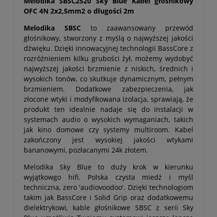
Melodika SBSC2520 Sky Blue Kabel głośnikowy
OFC 4N 2x2,5mm2 o długości 2m
Melodika SBSC
to zaawansowany przewód
głośnikowy, stworzony z myślą o najwyższej jakości
dźwięku. Dzięki innowacyjnej technologii BassCore z
rozróżnieniem kilku grubości żył, możemy wydobyć
najwyższej jakości brzmienie z niskich, średnich i
wysokich tonów, co skutkuje dynamicznym, pełnym
brzmieniem. Dodatkowe zabezpieczenia, jak
złocone wtyki i modyfikowana izolacja, sprawiają, że
produkt ten idealnie nadaje się do instalacji w
systemach audio o wysokich wymaganiach, takich
jak kino domowe czy systemy multiroom. Kabel
zakończony jest wysokiej jakości wtykami
bananowymi, pozłacanymi 24k złotem.
Melodika Sky Blue to duży krok w kierunku
wyjątkowgo hifi. Polska czysta miedź i myśl
techniczna, zero 'audiovoodoo'. Dzięki technologiom
takim jak BassCore i Solid Grip oraz dodatkowemu
dielektrykowi, kable głośnikowe SBSC z serii Sky