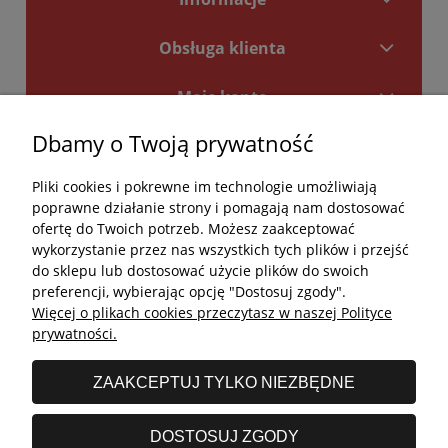
Obsługa klienta
Moje konto
Dbamy o Twoją prywatność
Płatności i dostawa
Pliki cookies i pokrewne im technologie umożliwiają
Kontakt
poprawne działanie strony i pomagają nam dostosować
ofertę do Twoich potrzeb. Możesz zaakceptować
Kontakt
wykorzystanie przez nas wszystkich tych plików i przejść
do sklepu lub dostosować użycie plików do swoich
undefined
preferencji, wybierając opcję "Dostosuj zgody".
Więcej o plikach cookies przeczytasz w naszej Polityce
undefined
prywatności.
Godziny otwarcia salonu:
ZAAKCEPTUJ TYLKO NIEZBĘDNE
Poniedziałek - Piątek: 11:00 - 19:00
Sobota: 10:00 - 14:00
DOSTOSUJ ZGODY