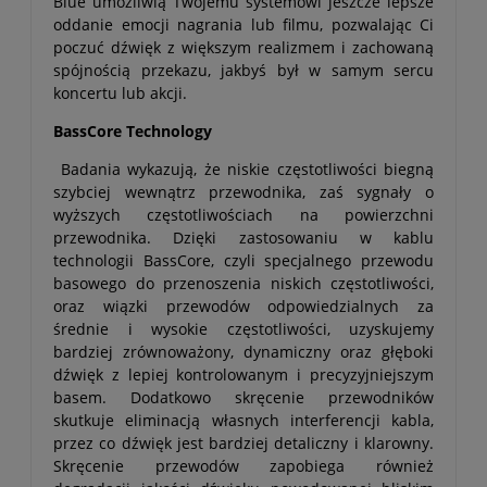
Blue umożliwią Twojemu systemowi jeszcze lepsze
oddanie emocji nagrania lub filmu, pozwalając Ci
poczuć dźwięk z większym realizmem i zachowaną
spójnością przekazu, jakbyś był w samym sercu
koncertu lub akcji.
BassCore Technology
Badania wykazują, że niskie częstotliwości biegną
szybciej wewnątrz przewodnika, zaś sygnały o
wyższych częstotliwościach na powierzchni
przewodnika. Dzięki zastosowaniu w kablu
technologii BassCore, czyli specjalnego przewodu
basowego do przenoszenia niskich częstotliwości,
oraz wiązki przewodów odpowiedzialnych za
średnie i wysokie częstotliwości, uzyskujemy
bardziej zrównoważony, dynamiczny oraz głęboki
dźwięk z lepiej kontrolowanym i precyzyjniejszym
basem. Dodatkowo skręcenie przewodników
skutkuje eliminacją własnych interferencji kabla,
przez co dźwięk jest bardziej detaliczny i klarowny.
Skręcenie przewodów zapobiega również