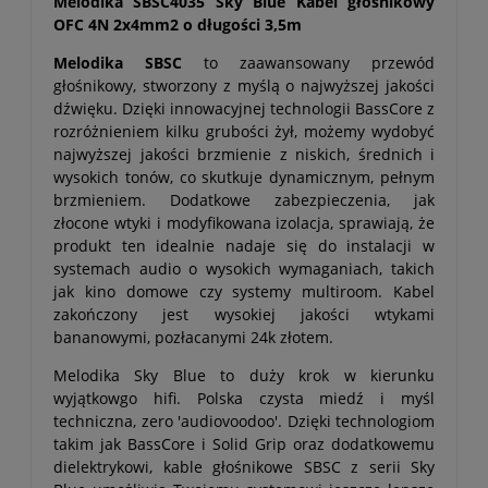
Melodika SBSC4035 Sky Blue Kabel głośnikowy
OFC 4N 2x4mm2 o długości 3,5m
Melodika SBSC
to zaawansowany przewód
głośnikowy, stworzony z myślą o najwyższej jakości
dźwięku. Dzięki innowacyjnej technologii BassCore z
rozróżnieniem kilku grubości żył, możemy wydobyć
najwyższej jakości brzmienie z niskich, średnich i
wysokich tonów, co skutkuje dynamicznym, pełnym
brzmieniem. Dodatkowe zabezpieczenia, jak
złocone wtyki i modyfikowana izolacja, sprawiają, że
produkt ten idealnie nadaje się do instalacji w
systemach audio o wysokich wymaganiach, takich
jak kino domowe czy systemy multiroom. Kabel
zakończony jest wysokiej jakości wtykami
bananowymi, pozłacanymi 24k złotem.
Melodika Sky Blue to duży krok w kierunku
wyjątkowgo hifi. Polska czysta miedź i myśl
techniczna, zero 'audiovoodoo'. Dzięki technologiom
takim jak BassCore i Solid Grip oraz dodatkowemu
dielektrykowi, kable głośnikowe SBSC z serii Sky