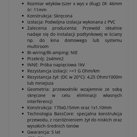
Rozmiar wtyków (szer x wys x dlug): Dł: 46mm
śr: 11mm
Konstrukcja: Skręcona
Izolacja: Podwójna izolacja wykonana z PVC
Zalecenia producenta: Przewód idealnie
nadaje się do instalacji podtynkowej w ściany
np. do kina domowego lub systemu
multiroom
Bi-wiring/Bi-amping: NIE
Przekrój: 2x4mm2
INNE: Próba napięciowa 1kV
Rezystancja izolacji: >=1 G Ohm/km
Rezystancja żył: (DC w 20°C): 4,25 Ohm/1000m
lub mniejsza
Geometria: przewodniki wzajemnie ze sobą
skręcone w celu eliminacji własnych
interferencji
Konstrukcja: 170x0,15mm oraz 1x1,10mm
Technologia BassCore: specjalna konstrukcja
przewodu, z rozróżnieniem żył do niskich oraz
wysokich-średnich tonów
Gwarancja: 5 lat