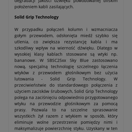
degradacji jakości dźwięku powodowanej bliskim
położeniem kabli zasilających.
Solid Grip Technology
W przypadku połączeń kolumn i wzmacniacza
gołym przewodem, odsłonięta miedź szybko się
utlenia, co zwiększa rezystancję kabla i ma
szkodliwy wpływ na wierność dźwięku. Dlatego w
wysokiej klasy kablach stosowane są wtyki np.
bananowe. W SBSC25xx Sky Blue zastosowano
nową, specjalną technologię szczelnego łączenia
wtyków z przewodem głośnikowym bez użycia
lutowania - Solid Grip Technology. W
przeciwieństwie do standardowego połączenia z
użyciem zacisków śrubowych, Solid Grip Technology
polega na zaciśnięciu odpowiednio przygotowanego
wtyku na przewodzie głośnikowym za pomocą
prasy. Pozwala to na szczelne sprasowanie
wszystkich żył razem z wtykiem w sposób, który
eliminuje wolne przestrzenie pomiędzy nimi i
maksymalizuje powierzchnię styku. Uzyskany w ten