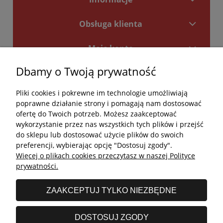
Obsługa klienta
Moje konto
Dbamy o Twoją prywatność
Płatności i dostawa
Pliki cookies i pokrewne im technologie umożliwiają
Kontakt
poprawne działanie strony i pomagają nam dostosować
ofertę do Twoich potrzeb. Możesz zaakceptować
Kontakt
wykorzystanie przez nas wszystkich tych plików i przejść
do sklepu lub dostosować użycie plików do swoich
undefined
preferencji, wybierając opcję "Dostosuj zgody".
Więcej o plikach cookies przeczytasz w naszej Polityce
undefined
prywatności.
Godziny otwarcia salonu:
ZAAKCEPTUJ TYLKO NIEZBĘDNE
Poniedziałek - Piątek: 11:00 - 19:00
Sobota: 10:00 - 14:00
DOSTOSUJ ZGODY