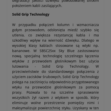
degradacji jakości dźwięku powodowanej bliskim
położeniem kabli zasilających.
Solid Grip Technology
W przypadku połączeń kolumn i wzmacniacza
gołym przewodem, odsłonięta miedź szybko się
utlenia, co zwiększa rezystancję kabla i ma
szkodliwy wpływ na wierność dźwięku. Dlatego w
wysokiej klasy kablach stosowane są wtyki np.
bananowe. W SBSC25xx Sky Blue zastosowano
nową, specjalną technologię szczelnego łączenia
wtyków z przewodem głośnikowym bez użycia
lutowania - Solid Grip Technology. W
przeciwieństwie do standardowego połączenia z
użyciem zacisków śrubowych, Solid Grip Technology
polega na zaciśnięciu odpowiednio przygotowanego
wtyku na przewodzie głośnikowym za pomocą
prasy. Pozwala to na szczelne sprasowanie
wszystkich żył razem z wtykiem w sposób, który
eliminuje wolne przestrzenie pomiędzy nimi i
maksymalizuje powierzchnię styku. Uzyskany w ten