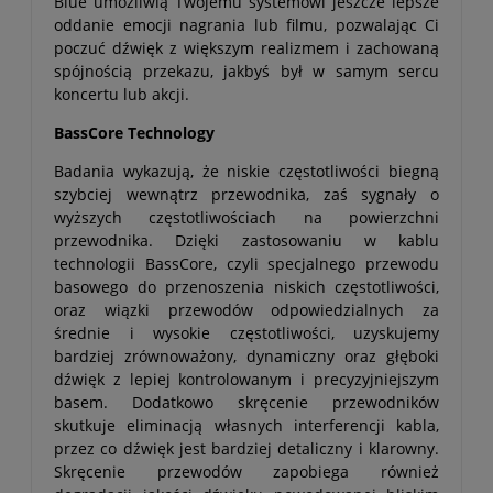
Blue umożliwią Twojemu systemowi jeszcze lepsze
oddanie emocji nagrania lub filmu, pozwalając Ci
poczuć dźwięk z większym realizmem i zachowaną
spójnością przekazu, jakbyś był w samym sercu
koncertu lub akcji.
BassCore Technology
Badania wykazują, że niskie częstotliwości biegną
szybciej wewnątrz przewodnika, zaś sygnały o
wyższych częstotliwościach na powierzchni
przewodnika. Dzięki zastosowaniu w kablu
technologii BassCore, czyli specjalnego przewodu
basowego do przenoszenia niskich częstotliwości,
oraz wiązki przewodów odpowiedzialnych za
średnie i wysokie częstotliwości, uzyskujemy
bardziej zrównoważony, dynamiczny oraz głęboki
dźwięk z lepiej kontrolowanym i precyzyjniejszym
basem. Dodatkowo skręcenie przewodników
skutkuje eliminacją własnych interferencji kabla,
przez co dźwięk jest bardziej detaliczny i klarowny.
Skręcenie przewodów zapobiega również