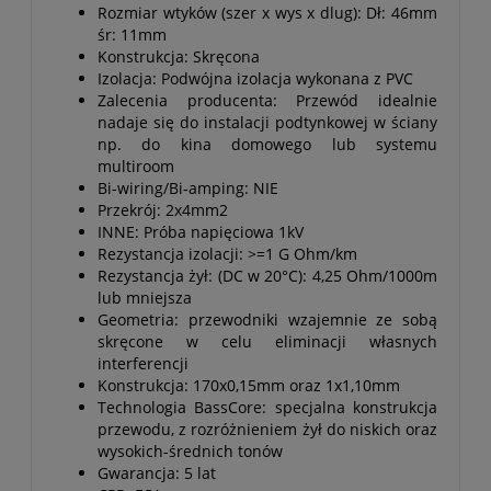
Rozmiar wtyków (szer x wys x dlug): Dł: 46mm
śr: 11mm
Konstrukcja: Skręcona
Izolacja: Podwójna izolacja wykonana z PVC
Zalecenia producenta: Przewód idealnie
nadaje się do instalacji podtynkowej w ściany
np. do kina domowego lub systemu
multiroom
Bi-wiring/Bi-amping: NIE
Przekrój: 2x4mm2
INNE: Próba napięciowa 1kV
Rezystancja izolacji: >=1 G Ohm/km
Rezystancja żył: (DC w 20°C): 4,25 Ohm/1000m
lub mniejsza
Geometria: przewodniki wzajemnie ze sobą
skręcone w celu eliminacji własnych
interferencji
Konstrukcja: 170x0,15mm oraz 1x1,10mm
Technologia BassCore: specjalna konstrukcja
przewodu, z rozróżnieniem żył do niskich oraz
wysokich-średnich tonów
Gwarancja: 5 lat