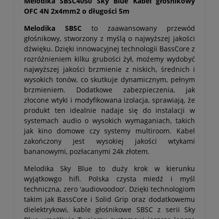
Melodika SBSC4050 Sky Blue Kabel głośnikowy
OFC 4N 2x4mm2 o długości 5m
Melodika SBSC
to zaawansowany przewód
głośnikowy, stworzony z myślą o najwyższej jakości
dźwięku. Dzięki innowacyjnej technologii BassCore z
rozróżnieniem kilku grubości żył, możemy wydobyć
najwyższej jakości brzmienie z niskich, średnich i
wysokich tonów, co skutkuje dynamicznym, pełnym
brzmieniem. Dodatkowe zabezpieczenia, jak
złocone wtyki i modyfikowana izolacja, sprawiają, że
produkt ten idealnie nadaje się do instalacji w
systemach audio o wysokich wymaganiach, takich
jak kino domowe czy systemy multiroom. Kabel
zakończony jest wysokiej jakości wtykami
bananowymi, pozłacanymi 24k złotem.
Melodika Sky Blue to duży krok w kierunku
wyjątkowgo hifi. Polska czysta miedź i myśl
techniczna, zero 'audiovoodoo'. Dzięki technologiom
takim jak BassCore i Solid Grip oraz dodatkowemu
dielektrykowi, kable głośnikowe SBSC z serii Sky