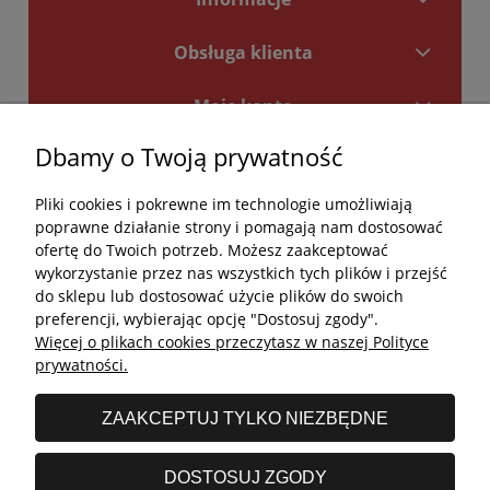
Obsługa klienta
Moje konto
Dbamy o Twoją prywatność
Płatności i dostawa
Pliki cookies i pokrewne im technologie umożliwiają
Kontakt
poprawne działanie strony i pomagają nam dostosować
ofertę do Twoich potrzeb. Możesz zaakceptować
Kontakt
wykorzystanie przez nas wszystkich tych plików i przejść
do sklepu lub dostosować użycie plików do swoich
undefined
preferencji, wybierając opcję "Dostosuj zgody".
Więcej o plikach cookies przeczytasz w naszej Polityce
undefined
prywatności.
Godziny otwarcia salonu:
ZAAKCEPTUJ TYLKO NIEZBĘDNE
Poniedziałek - Piątek: 11:00 - 19:00
Sobota: 10:00 - 14:00
DOSTOSUJ ZGODY