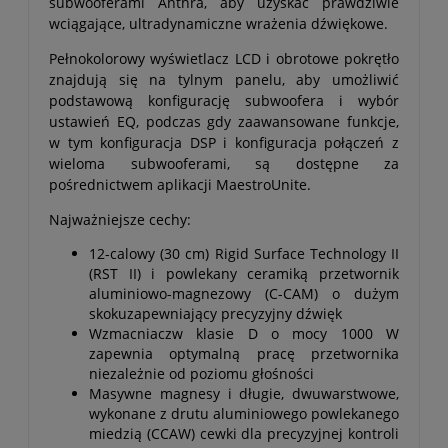
subwooferami Anthra, aby uzyskać prawdziwie
wciągające, ultradynamiczne wrażenia dźwiękowe.
Pełnokolorowy wyświetlacz LCD i obrotowe pokrętło
znajdują się na tylnym panelu, aby umożliwić
podstawową konfigurację subwoofera i wybór
ustawień EQ, podczas gdy zaawansowane funkcje,
w tym konfiguracja DSP i konfiguracja połączeń z
wieloma subwooferami, są dostępne za
pośrednictwem aplikacji MaestroUnite.
Najważniejsze cechy:
12-calowy (30 cm) Rigid Surface Technology II
(RST II) i powlekany ceramiką przetwornik
aluminiowo-magnezowy (C-CAM) o dużym
skokuzapewniający precyzyjny dźwięk
Wzmacniaczw klasie D o mocy 1000 W
zapewnia optymalną pracę przetwornika
niezależnie od poziomu głośności
Masywne magnesy i długie, dwuwarstwowe,
wykonane z drutu aluminiowego powlekanego
miedzią (CCAW) cewki dla precyzyjnej kontroli