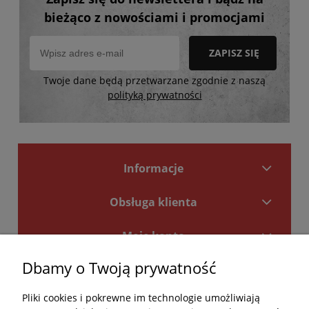
bieżąco z nowościami i promocjami
ZAPISZ SIĘ
Twoje dane będą przetwarzane zgodnie z naszą
polityką prywatności
Informacje
Obsługa klienta
Moje konto
Dbamy o Twoją prywatność
Płatności i dostawa
Pliki cookies i pokrewne im technologie umożliwiają
Kontakt