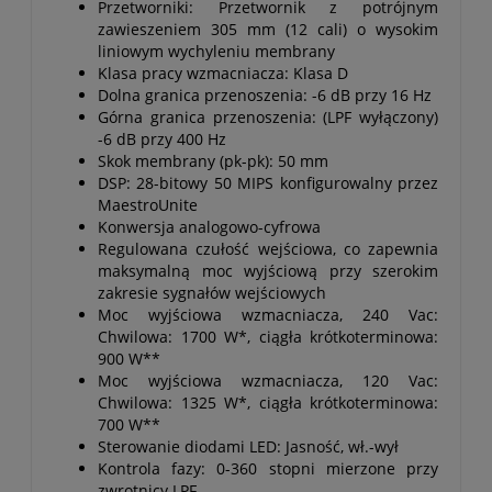
Przetworniki: Przetwornik z potrójnym
zawieszeniem 305 mm (12 cali) o wysokim
liniowym wychyleniu membrany
Klasa pracy wzmacniacza: Klasa D
Dolna granica przenoszenia: -6 dB przy 16 Hz
Górna granica przenoszenia: (LPF wyłączony)
-6 dB przy 400 Hz
Skok membrany (pk-pk): 50 mm
DSP: 28-bitowy 50 MIPS konfigurowalny przez
MaestroUnite
Konwersja analogowo-cyfrowa
Regulowana czułość wejściowa, co zapewnia
maksymalną moc wyjściową przy szerokim
zakresie sygnałów wejściowych
Moc wyjściowa wzmacniacza, 240 Vac:
Chwilowa: 1700 W*, ciągła krótkoterminowa:
900 W**
Moc wyjściowa wzmacniacza, 120 Vac:
Chwilowa: 1325 W*, ciągła krótkoterminowa:
700 W**
Sterowanie diodami LED: Jasność, wł.-wył
Kontrola fazy: 0-360 stopni mierzone przy
zwrotnicy LPF