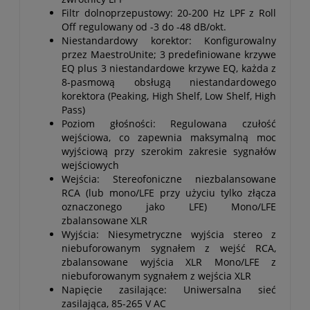
Filtr dolnoprzepustowy: 20-200 Hz LPF z Roll
Off regulowany od -3 do -48 dB/okt.
Niestandardowy korektor: Konfigurowalny
przez MaestroUnite; 3 predefiniowane krzywe
EQ plus 3 niestandardowe krzywe EQ, każda z
8-pasmową obsługą niestandardowego
korektora (Peaking, High Shelf, Low Shelf, High
Pass)
Poziom głośności: Regulowana czułość
wejściowa, co zapewnia maksymalną moc
wyjściową przy szerokim zakresie sygnałów
wejściowych
Wejścia: Stereofoniczne niezbalansowane
RCA (lub mono/LFE przy użyciu tylko złącza
oznaczonego jako LFE) Mono/LFE
zbalansowane XLR
Wyjścia: Niesymetryczne wyjścia stereo z
niebuforowanym sygnałem z wejść RCA,
zbalansowane wyjścia XLR Mono/LFE z
niebuforowanym sygnałem z wejścia XLR
Napięcie zasilające: Uniwersalna sieć
zasilająca, 85-265 V AC