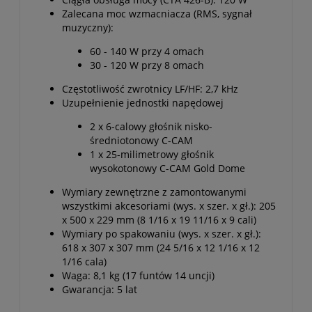
Zalecana moc wzmacniacza (RMS, sygnał
muzyczny):
60 - 140 W przy 4 omach
30 - 120 W przy 8 omach
Częstotliwość zwrotnicy LF/HF: 2,7 kHz
Uzupełnienie jednostki napędowej
2 x 6-calowy głośnik nisko-
średniotonowy C-CAM
1 x 25-milimetrowy głośnik
wysokotonowy C-CAM Gold Dome
Wymiary zewnętrzne z zamontowanymi
wszystkimi akcesoriami (wys. x szer. x gł.): 205
x 500 x 229 mm (8 1/16 x 19 11/16 x 9 cali)
Wymiary po spakowaniu (wys. x szer. x gł.):
618 x 307 x 307 mm (24 5/16 x 12 1/16 x 12
1/16 cala)
Waga: 8,1 kg (17 funtów 14 uncji)
Gwarancja: 5 lat