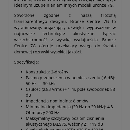
idealnym uzupełnieniem innych modeli Bronze 7G.
Stworzone zgodnie z naszą filozofią
transparentnego designu, Bronze Centre 7G to
wyrafinowany, angażujący dźwięk i wyposażone w
najnowsze technologie akustyczne. Łącząc
wszechstronność z wysoką wydajnością, Bronze
Centre 7G oferuje urzekający wstęp do świata
domowej rozrywki wysokiej jakości.
Specyfikacja:
Konstrukcja: 2-drożny
Pasmo przenoszenia w pomieszczeniu (-6 dB):
50 Hz — 30 kHz
Czułość (2,83 Vrms @ 1 m, pole swobodne): 88
dB
Impedancja nominalna: 8 omów
Minimalna impedancja (20 Hz do 20 kHz): 4,3
Ohm przy 200 Hz
Maksymalny szczytowy poziom ciśnienia
akustycznego (AES75, ważony Z): 119 dB
Ciągła obsługa mocy (CTA 426-B): 120 W