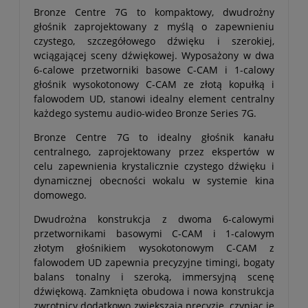
Bronze Centre 7G to kompaktowy, dwudrożny
głośnik zaprojektowany z myślą o zapewnieniu
czystego, szczegółowego dźwięku i szerokiej,
wciągającej sceny dźwiękowej. Wyposażony w dwa
6-calowe przetworniki basowe C-CAM i 1-calowy
głośnik wysokotonowy C-CAM ze złotą kopułką i
falowodem UD, stanowi idealny element centralny
każdego systemu audio-wideo Bronze Series 7G.
Bronze Centre 7G to idealny głośnik kanału
centralnego, zaprojektowany przez ekspertów w
celu zapewnienia krystalicznie czystego dźwięku i
dynamicznej obecności wokalu w systemie kina
domowego.
Dwudrożna konstrukcja z dwoma 6-calowymi
przetwornikami basowymi C-CAM i 1-calowym
złotym głośnikiem wysokotonowym C-CAM z
falowodem UD zapewnia precyzyjne timingi, bogaty
balans tonalny i szeroką, immersyjną scenę
dźwiękową. Zamknięta obudowa i nowa konstrukcja
zwrotnicy dodatkowo zwiększają precyzję, czyniąc je