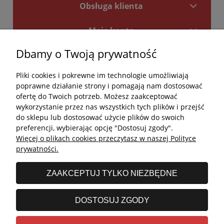
Obsługa klienta
Moje konto
Dbamy o Twoją prywatność
Płatności i dostawa
Pliki cookies i pokrewne im technologie umożliwiają
Kontakt
poprawne działanie strony i pomagają nam dostosować
ofertę do Twoich potrzeb. Możesz zaakceptować
Kontakt
wykorzystanie przez nas wszystkich tych plików i przejść
do sklepu lub dostosować użycie plików do swoich
undefined
preferencji, wybierając opcję "Dostosuj zgody".
Więcej o plikach cookies przeczytasz w naszej Polityce
undefined
prywatności.
Godziny otwarcia salonu:
ZAAKCEPTUJ TYLKO NIEZBĘDNE
Poniedziałek - Piątek: 11:00 - 19:00
Sobota: 10:00 - 14:00
DOSTOSUJ ZGODY
undefined © 2026 Wszelkie prawa zastrzeżone