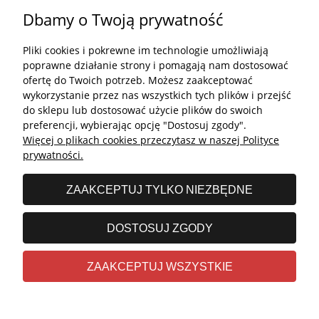
Dbamy o Twoją prywatność
Płatności i dostawa
Pliki cookies i pokrewne im technologie umożliwiają
Kontakt
poprawne działanie strony i pomagają nam dostosować
ofertę do Twoich potrzeb. Możesz zaakceptować
Kontakt
wykorzystanie przez nas wszystkich tych plików i przejść
do sklepu lub dostosować użycie plików do swoich
undefined
preferencji, wybierając opcję "Dostosuj zgody".
Więcej o plikach cookies przeczytasz w naszej Polityce
undefined
prywatności.
Godziny otwarcia salonu:
ZAAKCEPTUJ TYLKO NIEZBĘDNE
Poniedziałek - Piątek: 11:00 - 19:00
Sobota: 10:00 - 14:00
DOSTOSUJ ZGODY
undefined © 2026 Wszelkie prawa zastrzeżone
ZAAKCEPTUJ WSZYSTKIE
Realizacja
Stolems.com
|
Sklep internetowy Shoper.pl