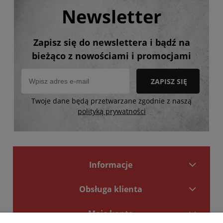
Newsletter
Zapisz się do newslettera i bądź na
bieżąco z nowościami i promocjami
ZAPISZ SIĘ
Twoje dane będą przetwarzane zgodnie z naszą
polityką prywatności
Informacje
Obsługa klienta
Moje konto