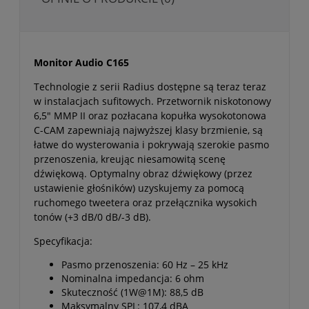
Monitor Audio C165
Technologie z serii Radius dostępne są teraz teraz
w instalacjach sufitowych. Przetwornik niskotonowy
6,5" MMP II oraz pozłacana kopułka wysokotonowa
C-CAM zapewniają najwyższej klasy brzmienie, są
łatwe do wysterowania i pokrywają szerokie pasmo
przenoszenia, kreując niesamowitą scenę
dźwiękową. Optymalny obraz dźwiękowy (przez
ustawienie głośników) uzyskujemy za pomocą
ruchomego tweetera oraz przełącznika wysokich
tonów (+3 dB/0 dB/-3 dB).
Specyfikacja:
Pasmo przenoszenia: 60 Hz – 25 kHz
Nominalna impedancja: 6 ohm
Skuteczność (1W@1M): 88,5 dB
Maksymalny SPL: 107,4 dBA