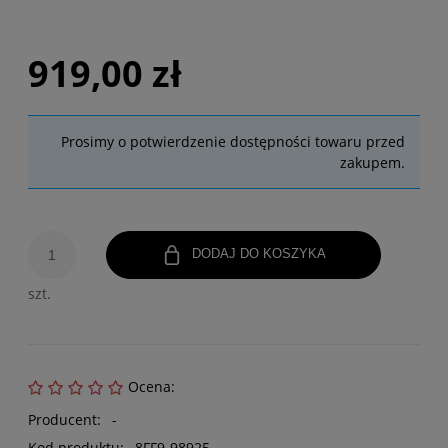
919,00 zł
Prosimy o potwierdzenie dostępności towaru przed
zakupem.
DODAJ DO KOSZYKA
szt.
Ocena:
Producent:
-
Kod produktu:
8FF9-98925