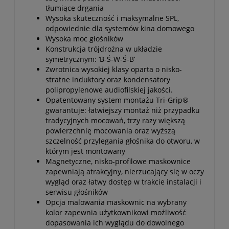
tłumiące drgania
Wysoka skuteczność i maksymalne SPL,
odpowiednie dla systemów kina domowego
Wysoka moc głośników
Konstrukcja trójdrożna w układzie
symetrycznym: ‘B-Ś-W-Ś-B’
Zwrotnica wysokiej klasy oparta o nisko-
stratne induktory oraz kondensatory
polipropylenowe audiofilskiej jakości.
Opatentowany system montażu Tri-Grip®
gwarantuje: łatwiejszy montaż niż przypadku
tradycyjnych mocowań, trzy razy większą
powierzchnię mocowania oraz wyższą
szczelność przylegania głośnika do otworu, w
którym jest montowany
Magnetyczne, nisko-profilowe maskownice
zapewniają atrakcyjny, nierzucający się w oczy
wygląd oraz łatwy dostęp w trakcie instalacji i
serwisu głośników
Opcja malowania maskownic na wybrany
kolor zapewnia użytkownikowi możliwość
dopasowania ich wyglądu do dowolnego