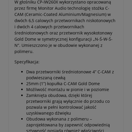
W głośniku CP-IW260X wykorzystano opracowaną
przez firmę Monitor Audio technologię stożka C-
CAM (Ceramic-Coated Aluminium/Magnesium) w
dwóch 6,5 calowych przetwornikach niskotonowych
i dwóch 4 calowych przetwornikach
średniotonowych oraz przetwornik wysokotonowy
Gold Dome w symetrycznej konfiguracji „N-Ś-W-Ś-
N”. Umieszczono je w obudowie wykonanej z
polimeru.
Specyfikacja:
Dwa przetworniki średniotonowe 4” C-CAM z
podwieszaną cewką
25mm (1”) kopułka C-CAM Gold Dome
Możliwość montażu w pionie i w poziomie
Zamknięta obudowa, dzięki której
przetworniki grają wyłącznie do przodu co
pozwala w pełni kontrolować jakość
uzyskiwanego dźwięku
Obudowa wykonana z polimeru –
zaprojektowana by zapewnić odpowiednią
sztywność posiada również właściwości