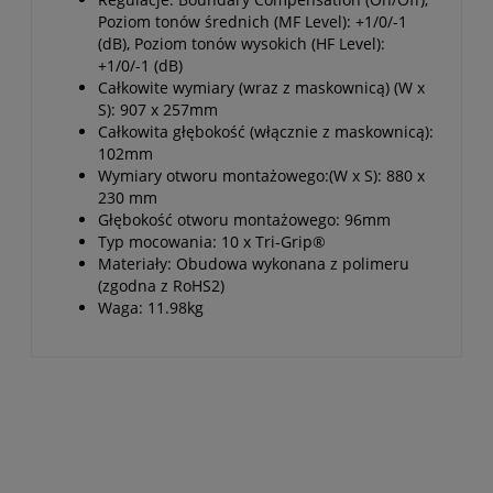
Poziom tonów średnich (MF Level): +1/0/-1
(dB), Poziom tonów wysokich (HF Level):
+1/0/-1 (dB)
Całkowite wymiary (wraz z maskownicą) (W x
S): 907 x 257mm
Całkowita głębokość (włącznie z maskownicą):
102mm
Wymiary otworu montażowego:(W x S): 880 x
230 mm
Głębokość otworu montażowego: 96mm
Typ mocowania: 10 x Tri-Grip®
Materiały: Obudowa wykonana z polimeru
(zgodna z RoHS2)
Waga: 11.98kg