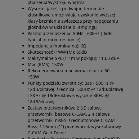
otoczenia/wystroju wnętrza
Wysokiej jakości podwójne terminale
głośnikowe umożliwiają uzyskanie wyższej
klasy brzmienia zwłaszcza przy napędzaniu
głośników w układzie bi-ampingu
Pasmo przenoszenia: 50Hz - 60kHz (-6dB
typical in room response)
Impedancja (nominalna): 6Ω
Skuteczność (1W@1M): 89dB
Maksymalne SPL (@1m w pokoju): 113.8 dBA
Moc (RMS): 150W
Rekomendowana moc wzmacniacza: 60 -
150W
Punkty podziału zwrotnicy: Bas - 500Hz @
12dB/oktawę, średnica -500Hz @ 12dB/oktawę
i 3KHz @ 18dB/oktawę, wysokie 3KHz @
18dB/oktawę
Zestaw przetworników: 2 6,5 calowe
przetworniki basowe C-CAM, 2 4 calowe
przetworniki nisko- średniotonowe C-CAM
Bass, 1 25mm (1”) przetwornik wysokotonowy
C-CAM Gold Dome
Regulacje: Boundary Compensation (On/Off),