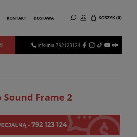
KOSZYK
(0)
KONTAKT
DOSTAWA
EJ
792123124
Infolinia:
o Sound Frame 2