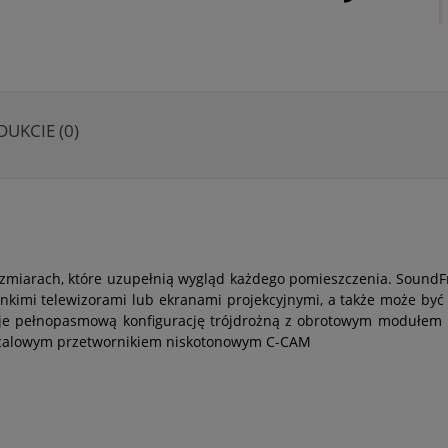
DUKCIE (0)
rozmiarach, które uzupełnią wygląd każdego pomieszczenia. Sound
enkimi telewizorami lub ekranami projekcyjnymi, a także może by
uje pełnopasmową konfigurację trójdrożną z obrotowym modułem
 calowym przetwornikiem niskotonowym C-CAM