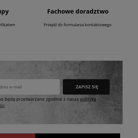
upy
Fachowe doradztwo
yfikatem
Przejdź do formularza kontaktowego
ZAPISZ SIĘ
ne będą przetwarzane zgodnie z naszą
polityką
ści