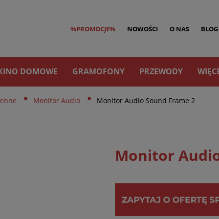
%PROMOCJE%
NOWOŚCI
O NAS
BLOG
KINO DOMOWE
GRAMOFONY
PRZEWODY
WIĘC
•
•
ienne
Monitor Audio
Monitor Audio Sound Frame 2
Monitor Audi