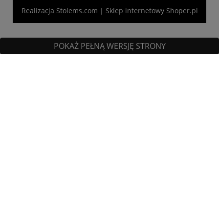
Realizacja
Stolems.com
|
Sklep internetowy Shoper.pl
POKAŻ PEŁNĄ WERSJĘ STRONY