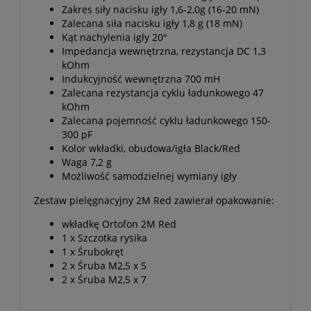
Zakres siły nacisku igły 1,6-2,0g (16-20 mN)
Zalecana siła nacisku igły 1,8 g (18 mN)
Kąt nachylenia igły 20°
Impedancja wewnętrzna, rezystancja DC 1,3
kOhm
Indukcyjność wewnętrzna 700 mH
Zalecana rezystancja cyklu ładunkowego 47
kOhm
Zalecana pojemność cyklu ładunkowego 150-
300 pF
Kolor wkładki, obudowa/igła Black/Red
Waga 7,2 g
Możliwość samodzielnej wymiany igły
Zestaw pielęgnacyjny 2M Red zawierał opakowanie:
wkładkę Ortofon 2M Red
1 x Szczotka rysika
1 x Śrubokręt
2 x Śruba M2,5 x 5
2 x Śruba M2,5 x 7