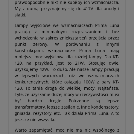
prawdopodobnie nikt nie kupiłby ich wzmacniacza.
My z dumą przyznajemy się do 417V dla anody i
siatki.
Lampy wyjściowe we wzmacniaczach Prima Luna
pracują z minimalnym rozpraszaniem i bez
wchodzenia w zakres zniekształceń przejścia przez
punkt zerowy. W porównaniu z innymi
konstrukcjami, wzmacniacze Prima Luna mają
mniejszą moc wyjściową dla każdej lampy. Dla KT-
120, na przykład, jest to 21W. Stosując dwie,
uzyskujemy 42W. To dużo. Ale nasze lampy pracują
w lepszych warunkach, niż we wzmacniaczach
konkurencyjnych, które osiągają 100W z pary KT-
120. To tania droga do wielkiej mocy. Najtańsza.
Tyle, że uzyskanie dużej mocy w rzeczywistości musi
być bardzo drogie. Potrzebne są lepsze
transformatory, lepsze zasilanie, inne kondensatory,
gniazda, rezystory, etc. Tak działa Prima Luna. A to
jeszcze nie wszystko.
Warto zapamiętać: moc nie ma nic wspólnego z