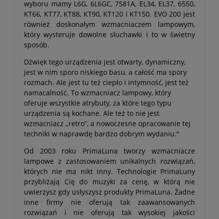
wyboru mamy L6G, 6L6GC, 7581A, EL34, EL37, 6550,
KT66, KT77, KT88, KT90, KT120 i KT150. EVO 200 jest
również doskonałym wzmacniaczem lampowym,
który wysteruje dowolne słuchawki i to w świetny
sposób.
Dźwięk tego urządzenia jest otwarty, dynamiczny,
jest w nim sporo niskiego basu, a całość ma spory
rozmach. Ale jest tu też ciepło i intymność, jest też
namacalność. To wzmacniacz lampowy, który
oferuje wszystkie atrybuty, za które tego typu
urządzenia są kochane. Ale też to nie jest
wzmacniacz „retro”, a nowoczesne opracowanie tej
techniki w naprawdę bardzo dobrym wydaniu."
Od 2003 roku PrimaLuna tworzy wzmacniacze
lampowe z zastosowaniem unikalnych rozwiązań,
których nie ma nikt inny. Technologie PrimaLuny
przybliżają Cię do muzyki za cenę, w którą nie
uwierzysz gdy usłyszysz produkty PrimaLuna. Żadne
inne firmy nie oferują tak zaawansowanych
rozwiązań i nie oferują tak wysokiej jakości