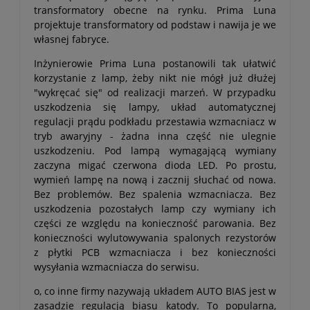
transformatory obecne na rynku. Prima Luna
projektuje transformatory od podstaw i nawija je we
własnej fabryce.
Inżynierowie Prima Luna postanowili tak ułatwić
korzystanie z lamp, żeby nikt nie mógł już dłużej
"wykręcać się" od realizacji marzeń. W przypadku
uszkodzenia się lampy, układ automatycznej
regulacji prądu podkładu przestawia wzmacniacz w
tryb awaryjny - żadna inna część nie ulegnie
uszkodzeniu. Pod lampą wymagającą wymiany
zaczyna migać czerwona dioda LED. Po prostu,
wymień lampę na nową i zacznij słuchać od nowa.
Bez problemów. Bez spalenia wzmacniacza. Bez
uszkodzenia pozostałych lamp czy wymiany ich
części ze względu na konieczność parowania. Bez
konieczności wylutowywania spalonych rezystorów
z płytki PCB wzmacniacza i bez konieczności
wysyłania wzmacniacza do serwisu.
o, co inne firmy nazywają układem AUTO BIAS jest w
zasadzie regulacją biasu katody. To popularna,