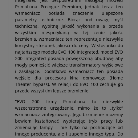
Integrated jest bezpośrednim następcą modelu
PrimaLuna Prologue Premium, jednak teraz ten
wzmacniacz posiada znaczenie ulepszone
parametry techniczne. Biorąc pod uwagę myśl
techniczną, wybitną jakość wykonania a przede
wszystkim niespotykaną w tej cenie jakość
brzmienia, wzmacniacz ten reprezentuje niezwykle
korzystny stosunek jakości do ceny. W stosunku do
najtańszego modelu EVO 100 Integrated, model EVO
200 Integrated posiada powiększoną obudowę aby
mogły pomieścić większe transformatory wyjściowe
i zasilające. Dodatkowo wzmacniacz ten posiada
wejście dla procesora kina domowego (Home
Theater bypass). W relacji do EVO 100 cechuje go
przede wszystkim lepsze brzmienie.
"EVO 200 firmy PrimaLuna to niezwykle
wszechstronne urządzenie, mimo że to „tylko”
wzmacniacz zintegrowany. Jego brzmienie możemy
bowiem kształtować wybierając tryb pracy lub
zmieniając lampy – nie tylko na pochodzące od
innego producenta, ale i zupełnie innego typu. Do