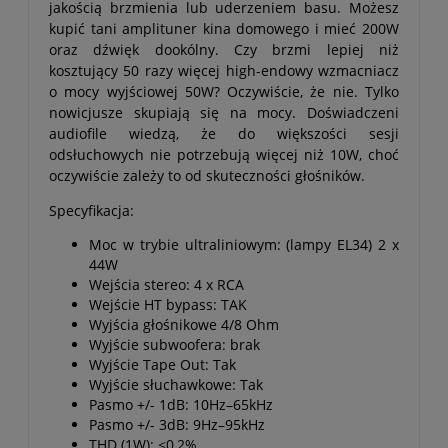
jakością brzmienia lub uderzeniem basu. Możesz
kupić tani amplituner kina domowego i mieć 200W
oraz dźwięk dookólny. Czy brzmi lepiej niż
kosztujący 50 razy więcej high-endowy wzmacniacz
o mocy wyjściowej 50W? Oczywiście, że nie. Tylko
nowicjusze skupiają się na mocy. Doświadczeni
audiofile wiedzą, że do większości sesji
odsłuchowych nie potrzebują więcej niż 10W, choć
oczywiście zależy to od skuteczności głośników.
Specyfikacja:
Moc w trybie ultraliniowym: (lampy EL34) 2 x
44W
Wejścia stereo: 4 x RCA
Wejście HT bypass: TAK
Wyjścia głośnikowe 4/8 Ohm
Wyjście subwoofera: brak
Wyjście Tape Out: Tak
Wyjście słuchawkowe: Tak
Pasmo +/- 1dB: 10Hz–65kHz
Pasmo +/- 3dB: 9Hz–95kHz
THD (1W): <0,2%