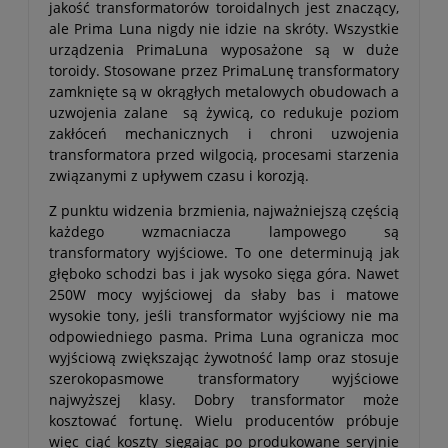
jakość transformatorów toroidalnych jest znaczący,
ale Prima Luna nigdy nie idzie na skróty. Wszystkie
urządzenia PrimaLuna wyposażone są w duże
toroidy. Stosowane przez PrimaLunę transformatory
zamknięte są w okrągłych metalowych obudowach a
uzwojenia zalane są żywicą, co redukuje poziom
zakłóceń mechanicznych i chroni uzwojenia
transformatora przed wilgocią, procesami starzenia
związanymi z upływem czasu i korozją.
Z punktu widzenia brzmienia, najważniejszą częścią
każdego wzmacniacza lampowego są
transformatory wyjściowe. To one determinują jak
głęboko schodzi bas i jak wysoko sięga góra. Nawet
250W mocy wyjściowej da słaby bas i matowe
wysokie tony, jeśli transformator wyjściowy nie ma
odpowiedniego pasma. Prima Luna ogranicza moc
wyjściową zwiększając żywotność lamp oraz stosuje
szerokopasmowe transformatory wyjściowe
najwyższej klasy. Dobry transformator może
kosztować fortunę. Wielu producentów próbuje
więc ciąć koszty sięgając po produkowane seryjnie