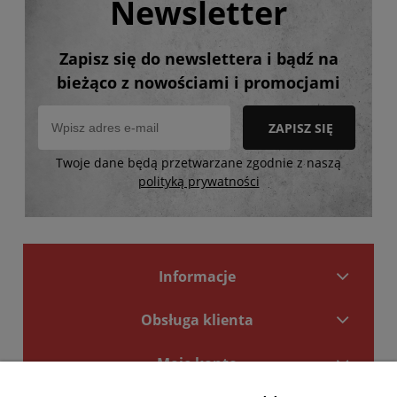
Newsletter
Zapisz się do newslettera i bądź na
bieżąco z nowościami i promocjami
ZAPISZ SIĘ
Twoje dane będą przetwarzane zgodnie z naszą
polityką prywatności
Informacje
Obsługa klienta
Moje konto