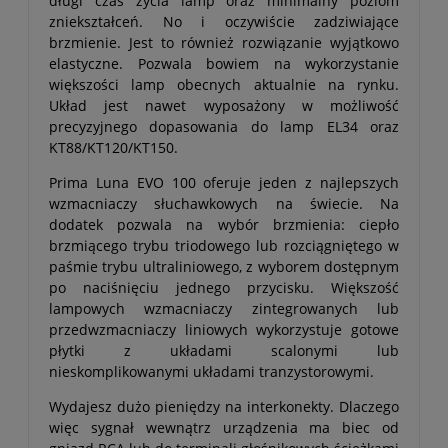
długi czas życia lamp oraz minimalny poziom
zniekształceń. No i oczywiście zadziwiające
brzmienie. Jest to również rozwiązanie wyjątkowo
elastyczne. Pozwala bowiem na wykorzystanie
większości lamp obecnych aktualnie na rynku.
Układ jest nawet wyposażony w możliwość
precyzyjnego dopasowania do lamp EL34 oraz
KT88/KT120/KT150.
Prima Luna EVO 100 oferuje jeden z najlepszych
wzmacniaczy słuchawkowych na świecie. Na
dodatek pozwala na wybór brzmienia: ciepło
brzmiącego trybu triodowego lub rozciągniętego w
paśmie trybu ultraliniowego, z wyborem dostępnym
po naciśnięciu jednego przycisku. Większość
lampowych wzmacniaczy zintegrowanych lub
przedwzmacniaczy liniowych wykorzystuje gotowe
płytki z układami scalonymi lub
nieskomplikowanymi układami tranzystorowymi.
Wydajesz dużo pieniędzy na interkonekty. Dlaczego
więc sygnał wewnątrz urządzenia ma biec od