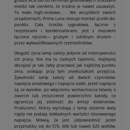
gniazd RCA lub do terminali głośnikowych ścieżkami
miedzi tak cienkimi, że trudno je nawet zauważyć.
To mało high-endowe… . We wszystkich swoich
urządzeniach, Prima Luna stosuje montaż punkt-do-
punktu. Cała ścieżka sygnałowa, łącznie z
rezystorami i kondensatorami, jest z mozołem
łączona ręcznie— grubym i solidnym drutem -
przez wykwalifikowanych rzemieślników.
Długość życia lamp zależy jedynie od intensywności
ich pracy. Nie ma tu żadnych tajemnic. Najlepiej
obciążać je tak, żeby pracować jak najbliżej punktu
zera, unikając przy tym zniekształceń przejścia.
Żywotność lamp zależy od dwóch czynników:
napięcia anodowego i napięcia siatki. Jeżeli napięcia
są za wysokie, po włączeniu wzmacniacza łatwiej o
zwarcie lub zniszczenie powierzchni katody, co
ogranicza jej zdolność do emisji elektronów.
Producenci, którzy wyciskają z lamp ostatnie waty
nigdy nie podają dokładnych wartości stosowanego
napięcia. Mówią, że jest ‚odpowiednie‘. Jeżeli
przyznaliby się do 575, 600 lub nawet 625 woltów,