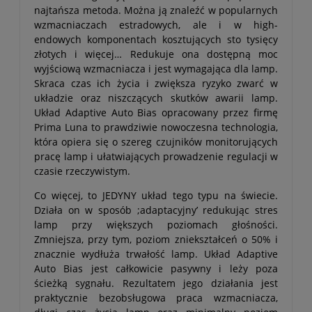
najtańsza metoda. Można ją znaleźć w popularnych
wzmacniaczach estradowych, ale i w high-
endowych komponentach kosztujących sto tysięcy
złotych i więcej… Redukuje ona dostępną moc
wyjściową wzmacniacza i jest wymagająca dla lamp.
Skraca czas ich życia i zwiększa ryzyko zwarć w
układzie oraz niszczących skutków awarii lamp.
Układ Adaptive Auto Bias opracowany przez firmę
Prima Luna to prawdziwie nowoczesna technologia,
która opiera się o szereg czujników monitorujących
pracę lamp i ułatwiających prowadzenie regulacji w
czasie rzeczywistym.
Co więcej, to JEDYNY układ tego typu na świecie.
Działa on w sposób ;adaptacyjny’ redukując stres
lamp przy większych poziomach głośności.
Zmniejsza, przy tym, poziom zniekształceń o 50% i
znacznie wydłuża trwałość lamp. Układ Adaptive
Auto Bias jest całkowicie pasywny i leży poza
ścieżką sygnału. Rezultatem jego działania jest
praktycznie bezobsługowa praca wzmacniacza,