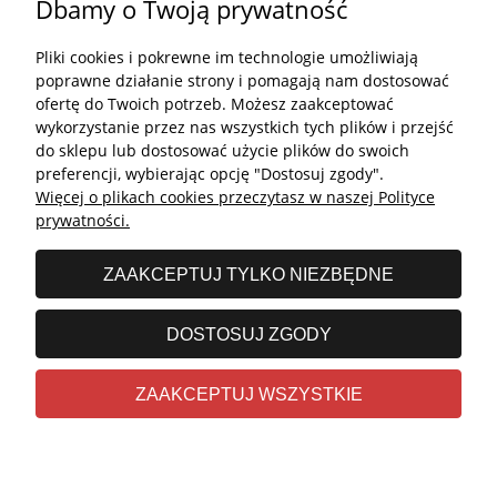
Dbamy o Twoją prywatność
Płatności i dostawa
Pliki cookies i pokrewne im technologie umożliwiają
Kontakt
poprawne działanie strony i pomagają nam dostosować
ofertę do Twoich potrzeb. Możesz zaakceptować
Kontakt
wykorzystanie przez nas wszystkich tych plików i przejść
do sklepu lub dostosować użycie plików do swoich
undefined
preferencji, wybierając opcję "Dostosuj zgody".
Więcej o plikach cookies przeczytasz w naszej Polityce
undefined
prywatności.
Godziny otwarcia salonu:
ZAAKCEPTUJ TYLKO NIEZBĘDNE
Poniedziałek - Piątek: 11:00 - 19:00
Sobota: 10:00 - 14:00
DOSTOSUJ ZGODY
undefined © 2026 Wszelkie prawa zastrzeżone
ZAAKCEPTUJ WSZYSTKIE
Realizacja
Stolems.com
|
Sklep internetowy Shoper.pl