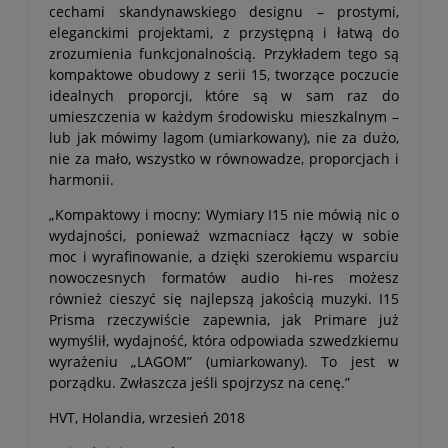
cechami skandynawskiego designu – prostymi,
eleganckimi projektami, z przystępną i łatwą do
zrozumienia funkcjonalnością. Przykładem tego są
kompaktowe obudowy z serii 15, tworzące poczucie
idealnych proporcji, które są w sam raz do
umieszczenia w każdym środowisku mieszkalnym –
lub jak mówimy lagom (umiarkowany), nie za dużo,
nie za mało, wszystko w równowadze, proporcjach i
harmonii.
„Kompaktowy i mocny: Wymiary I15 nie mówią nic o
wydajności, ponieważ wzmacniacz łączy w sobie
moc i wyrafinowanie, a dzięki szerokiemu wsparciu
nowoczesnych formatów audio hi-res możesz
również cieszyć się najlepszą jakością muzyki. I15
Prisma rzeczywiście zapewnia, jak Primare już
wymyślił, wydajność, która odpowiada szwedzkiemu
wyrażeniu „LAGOM” (umiarkowany). To jest w
porządku. Zwłaszcza jeśli spojrzysz na cenę.”
HVT, Holandia, wrzesień 2018