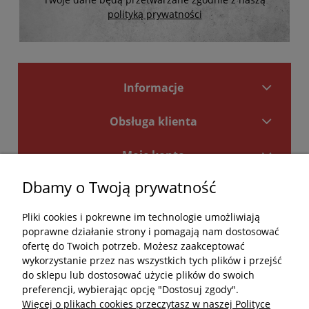
polityką prywatności
Informacje
Obsługa klienta
Moje konto
Dbamy o Twoją prywatność
Płatności i dostawa
Pliki cookies i pokrewne im technologie umożliwiają
Kontakt
poprawne działanie strony i pomagają nam dostosować
ofertę do Twoich potrzeb. Możesz zaakceptować
Kontakt
wykorzystanie przez nas wszystkich tych plików i przejść
do sklepu lub dostosować użycie plików do swoich
undefined
preferencji, wybierając opcję "Dostosuj zgody".
Więcej o plikach cookies przeczytasz w naszej Polityce