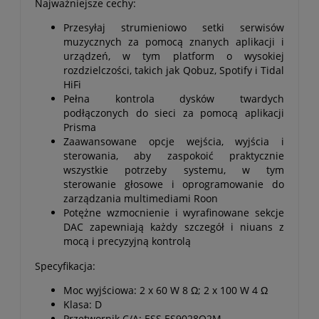
Najważniejsze cechy:
Przesyłaj strumieniowo setki serwisów
muzycznych za pomocą znanych aplikacji i
urządzeń, w tym platform o wysokiej
rozdzielczości, takich jak Qobuz, Spotify i Tidal
HiFi
Pełna kontrola dysków twardych
podłączonych do sieci za pomocą aplikacji
Prisma
Zaawansowane opcje wejścia, wyjścia i
sterowania, aby zaspokoić praktycznie
wszystkie potrzeby systemu, w tym
sterowanie głosowe i oprogramowanie do
zarządzania multimediami Roon
Potężne wzmocnienie i wyrafinowane sekcje
DAC zapewniają każdy szczegół i niuans z
mocą i precyzyjną kontrolą
Specyfikacja:
Moc wyjściowa: 2 x 60 W 8 Ω; 2 x 100 W 4 Ω
Klasa: D
Przetwornik C/A:
ESS ES9028Q2M