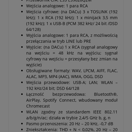
Wejścia analogowe: 1 para RCA
Wejścia cyfrowe: (na DACu) 3 x TOSLINK (192
kHz); 1 x RCA (192 kHz); 1 x minijack 3,5 mm
(192 kHz); 1 x USB-B (PCM 382 kHz/ 24 bit /DSD
64/128)
Wyjścia analogowe: 1 para RCA, z możliwością
przełączania w tryb LINE lub PRE
Wyjście: (na DACu) 1 x RCA (sygnał analogowy
na wejściu = 48 kHz na wyjściu; sygnał
cyfrowy na wejściu = przesyłany bez zmian na
wyjście)
Obsługiwane formaty: WAV, LPCM, AIFF, FLAC,
ALAC, MP3, MP4 (AAC), WMA, OGG, DSD
Wejścia przewodowe: USB-A; LAN; WLAN –
192 kHz/24 bit; DSD 64/128
Łączność bezprzewodowa: Bluetooth®,
AirPlay, Spotify Connect, wbudowany moduł
Chromecast
WLAN zgodny ze standardem IEEE 802.11
a/b/g/n/ac; działa w trybie 2,4/5 GHz b, g, n
Pasmo przenoszenia: 20 Hz – 20 kHz, -0,7 dB
Zniekształcenia: THD + N < 0,02%, 20 Hz – 20