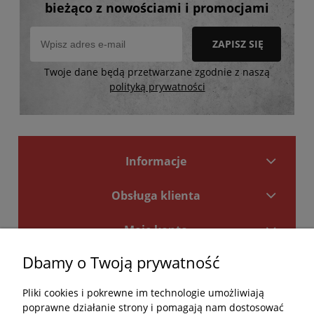
bieżąco z nowościami i promocjami
ZAPISZ SIĘ
Twoje dane będą przetwarzane zgodnie z naszą
polityką prywatności
Informacje
Obsługa klienta
Moje konto
Dbamy o Twoją prywatność
Płatności i dostawa
Pliki cookies i pokrewne im technologie umożliwiają
Kontakt
poprawne działanie strony i pomagają nam dostosować