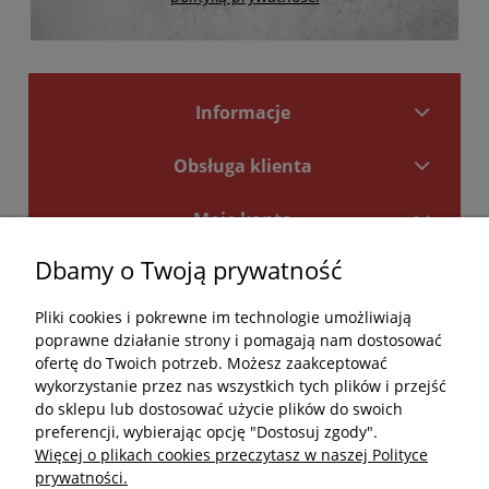
Informacje
Obsługa klienta
Moje konto
Dbamy o Twoją prywatność
Płatności i dostawa
Pliki cookies i pokrewne im technologie umożliwiają
Kontakt
poprawne działanie strony i pomagają nam dostosować
ofertę do Twoich potrzeb. Możesz zaakceptować
Kontakt
wykorzystanie przez nas wszystkich tych plików i przejść
do sklepu lub dostosować użycie plików do swoich
undefined
preferencji, wybierając opcję "Dostosuj zgody".
Więcej o plikach cookies przeczytasz w naszej Polityce
undefined
prywatności.