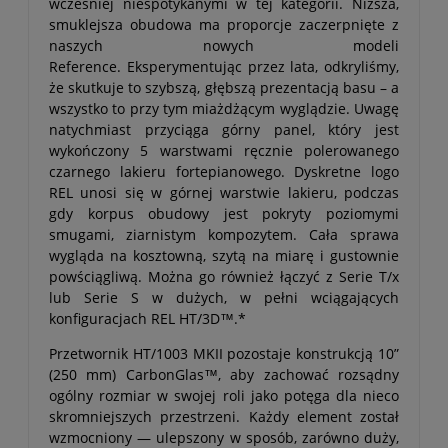
wcześniej niespotykanymi w tej kategorii. Niższa,
smuklejsza obudowa ma proporcje zaczerpnięte z
naszych nowych modeli
Reference. Eksperymentując przez lata, odkryliśmy,
że skutkuje to szybszą, głębszą prezentacją basu – a
wszystko to przy tym miażdżącym wyglądzie. Uwagę
natychmiast przyciąga górny panel, który jest
wykończony 5 warstwami ręcznie polerowanego
czarnego lakieru fortepianowego. Dyskretne logo
REL unosi się w górnej warstwie lakieru, podczas
gdy korpus obudowy jest pokryty poziomymi
smugami, ziarnistym kompozytem. Cała sprawa
wygląda na kosztowną, szytą na miarę i gustownie
powściągliwą. Można go również łączyć z Serie T/x
lub Serie S w dużych, w pełni wciągających
konfiguracjach REL HT/3D™.*
Przetwornik HT/1003 MKII pozostaje konstrukcją 10”
(250 mm) CarbonGlas™, aby zachować rozsądny
ogólny rozmiar w swojej roli jako potęga dla nieco
skromniejszych przestrzeni. Każdy element został
wzmocniony — ulepszony w sposób, zarówno duży,