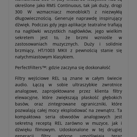
określone jako RMS Continuous, tak jak duży, drogi
300 W wzmacniacz monoblok?) z niezwykłą
długowiecznością. Generuje naprawdę inspirujący
dźwięk. Podczas gdy jego aplikacje teatralne trafiają
na nagłówki wszystkich nagłówków, jego wielkim
sekretem jest to, że brzmi wzniośle w
zastosowaniach muzycznych. Duży i solidnie
brzmiący, HT/1003 MKII z pewnością stanie się
natychmiastowym klasykiem.
PerfectFilters™: gdzie zaczyna się doskonałość
Filtry wejściowe REL są znane w całym świecie
audio. Łączą w sobie ultraszybkie zwrotnice
analogowe, zaprojektowane przez klienta filtry
elewacyjne, które zwiększają płaskość głębokich
basów, oraz zintegrowane ograniczniki, które
pozwalają całej mocy eksplodować na zewnątrz. Ta
kompaktowa seria obwodów analogowych jest
sekretną receptą REL zarówno w muzyce, jak i
dźwięku filmowym. Udoskonalone w tej drugiej
generacji filtry wtórne umożliwiają teraz