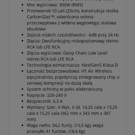
Moc wyjściowa: 300W (RMS)
Przetwornik 10 cali (25cm), konstrukcja stożka
CarbonGlas™, odwrócona osłona
przeciwpyłowa z włókna węglowego, stalowa
obudowa
Zejście niskich częstotliwości: -6dB przy 24 Hz
Złącza: Dwufunkcyjny niskopoziomowy stereo
RCA lub LFE RCA
Złącza wyjściowe: Daisy Chain Low Level
stereo RCA lub LFE RCA
Technologia wzmacniacza: NextGen5 Klasa D
Łączność bezprzewodowa: HT Air Wireless
(opcjonalnie), pojedynczy zintegrowany chip o
zerowej kompresji na dużą skalę
System ochrony w pełni elektroniczny
Napięcie: 220-240 V
Bezpiecznik: 6,3 A
Wymiary: Szer. X Wys. X Gł. 14,25 cala x 13,25
cala x 15,25 cala (362 mm x 343 mm x 387
mm)
Waga netto: 34,2 funty. (15,5 kg), waga
przesyłki 41 funtów. (18,6 kg)