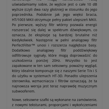
uświadamiamy sobie, że wyjście jest o całe 10 dB
wyższe (czyli dwa razy głośniej) w stosunku do jego
poprzednika. Podobnie jak jego więksi bracia,
HT/1003 MKII otrzymuje pełny pakiet ulepszeń MKII.
Po pierwsze, wyższy filtr wtórny pozwala energii
rozszerzać się dalej w spektrum dźwiękowym, co
oznacza, że eksplozje są bardziej brutalne niż
kiedykolwiek. Następnie w pełni analogowy filtr
PerfectFilter™ unosi i rozszerza najgłębsze basy.
Dodatkowo analogowy filtr poddźwiękowy
odfiltrowuje sygnały, które mogą doprowadzić do
uszkodzenia poniżej 20Hz. Wszystko to jest
zapakowane w ten sam seksowny, poważny wygląd,
który idealnie komponuje się z naszymi Serie T/x i S
do użytku w systemach HT-3D. Ponadto ulepszenia
sterownika, wzmacniacza i filtrów oznaczają, że ta
najnowsza wersja jest teraz naprawdę muzycznym
subwooferem.
Nowe, seksowne szafki są wykonane na zamówienie,
z nowymi teksturami, proporcjami i wykończeniami