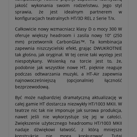
jakość wykonania swoim rodzeństwu. Jego styl
sprawia, że jest idealnym partnerem w
konfiguracjach teatralnych HT/3D REL z Serie T/x.
Całkowicie nowy wzmacniacz klasy D o mocy 300 W
oferuje większy headroom i zasila nowy 10” (250
mm) przetwornik CarbonGlas™. Ta kombinacja
zapewnia niszczycielski efekt, grając DWUKROTNIE
tak głośno, jak oryginał. W tej cenie taki występ jest
niespotykany. Wisienką na torcie jest to, że,
podobnie jak wszystkie nowe HT, pięknie reaguje
podczas odtwarzania muzyki, a HT-Air zapewnia
najnowocześniejszą (opcjonalnie) łączność
bezprzewodową.
Być może najbardziej dramatyczną aktualizację w
całej gamie HT dostarcza niezwykły HT/1003 MKII. W
teatrze nic tak nie imponuje jak surowa produkcja,
nawet jeśli nie wykorzystuje się jej w całości.
Zwiększenie użytecznego headroomu HT/1003 MKII
nadaje dźwiękowi łatwość, z którą mniejsze
konstrukcje nie mogą konkurować. Tutaj