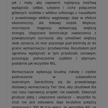
jak i mały, aby zapewnić najlepszą możliwą
wydajność. Lekkie, sztywne i ciche połączenie
głównych stożków z włókna szklanego z nasadkami
z prawdziwego włókna węglowego daje w efekcie
ekonomiczny, ale tłokowy stożek. Większe,
mocniejsze magnesy wytwarzają większą
energię. Ulepszone konstrukcje zawieszenia z
powiększonym surround, aby umożliwić większy
skok, oznacza, że moc pozostaje pod kontrolą aż do
granic wzmacniacza i przetwornika. Rezultatem jest
ogromna wydajność w tym przedziale cenowym,
pozostając jednocześnie szybkim i płynnym,
podobnie jak wszystkie REL.
Wzmacniacze wykonują brudną robotę i ciężkie
podnoszenie w subwooferze
teatralnym. Zwróciliśmy się do prawdziwego
dostawcy wzmacniaczy Tier One, aby zbudował dla
nas nasz najnowszy projekt; nie zawiedli. Stworzyli
grubsze płyty i ulepszone zasilacze – wszystko to,
choć nie jest seksowne, daje brutalnie potężny
wzmacniacz 300 W (czy wiesz, że wszystkie REL są