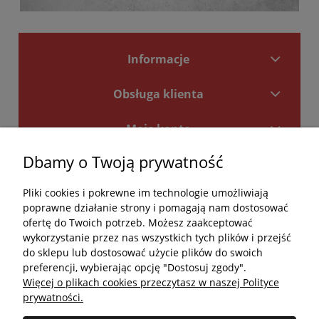
Informacje
Obsługa klienta
Moje konto
Dbamy o Twoją prywatność
Płatności i dostawa
Pliki cookies i pokrewne im technologie umożliwiają
Kontakt
poprawne działanie strony i pomagają nam dostosować
ofertę do Twoich potrzeb. Możesz zaakceptować
Kontakt
wykorzystanie przez nas wszystkich tych plików i przejść
do sklepu lub dostosować użycie plików do swoich
undefined
preferencji, wybierając opcję "Dostosuj zgody".
Więcej o plikach cookies przeczytasz w naszej Polityce
undefined
prywatności.
Godziny otwarcia salonu: