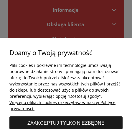
Informacje
Obsługa klienta
Moje konto
Dbamy o Twoją prywatność
Płatności i dostawa
Pliki cookies i pokrewne im technologie umożliwiają
Kontakt
poprawne działanie strony i pomagają nam dostosować
ofertę do Twoich potrzeb. Możesz zaakceptować
Kontakt
wykorzystanie przez nas wszystkich tych plików i przejść
do sklepu lub dostosować użycie plików do swoich
undefined
preferencji, wybierając opcję "Dostosuj zgody".
Więcej o plikach cookies przeczytasz w naszej Polityce
undefined
prywatności.
Godziny otwarcia salonu:
ZAAKCEPTUJ TYLKO NIEZBĘDNE
Poniedziałek - Piątek: 11:00 - 19:00
Sobota: 10:00 - 14:00