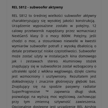
REL S812 - subwoofer aktywny
REL S812 to średniej wielkości subwoofer aktywny
charakteryzujący się wysokiej jakości konstrukcją.
Urządzenie wyposażone zostało w potężny, 12
calowy przetwornik napędzany przez wzmacniacz
NextGen5 klasy D o mocy 800W. Potężny, jeśli
chodzi o moc, a stosunkowo niewielki w kwestii
wymiarów subwoofer potrafi z wysoką dbałością o
detale przetworzyć niskie częstotliwości. Subwoofer
może zostać użyty w instalacjach kina domowego
jak i zestawach stereo. Aluminiowy stożek
znajdujący się w subwooferze został wzbogacony o
ultralekki spód z włókna węglowego, dzięki czemu
jest wzmocniony i usztywniony. Rezultatem jest
dokładniejszy i znacznie głośniejszy głęboki bas.
Znajdujący się na spodzie pasywny radiator
SuperProgressive ™ zapewnia długi skok,
pozwalając na wyższą moc wyjściową, zachowując
przy tym zmienną sztywność zawieszenia.
Opcjonalnie dostępne jest urządzenie REL Airship