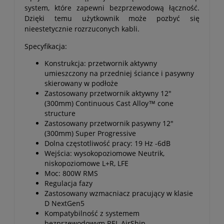
system, które zapewni bezprzewodową łączność.
Dzięki temu użytkownik może pozbyć się
nieestetycznie rozrzuconych kabli.
Specyfikacja:
Konstrukcja: przetwornik aktywny
umieszczony na przedniej ściance i pasywny
skierowany w podłoże
Zastosowany przetwornik aktywny 12"
(300mm) Continuous Cast Alloy™ cone
structure
Zastosowany przetwornik pasywny 12"
(300mm) Super Progressive
Dolna częstotliwość pracy: 19 Hz -6dB
Wejścia: wysokopoziomowe Neutrik,
niskopoziomowe L+R, LFE
Moc: 800W RMS
Regulacja fazy
Zastosowany wzmacniacz pracujący w klasie
D NextGen5
Kompatybilność z systemem
bezprzewodowym REL AirShip