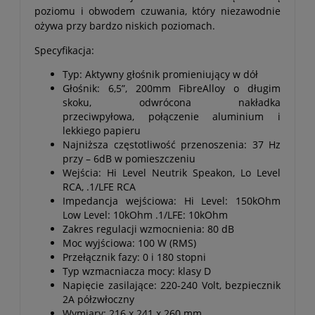
poziomu i obwodem czuwania, który niezawodnie
ożywa przy bardzo niskich poziomach.
Specyfikacja:
Typ: Aktywny głośnik promieniujący w dół
Głośnik: 6,5”, 200mm FibreAlloy o długim
skoku, odwrócona nakładka
przeciwpyłowa, połączenie aluminium i
lekkiego papieru
Najniższa częstotliwość przenoszenia: 37 Hz
przy – 6dB w pomieszczeniu
Wejścia: Hi Level Neutrik Speakon, Lo Level
RCA, .1/LFE RCA
Impedancja wejściowa: Hi Level: 150kOhm
Low Level: 10kOhm .1/LFE: 10kOhm
Zakres regulacji wzmocnienia: 80 dB
Moc wyjściowa: 100 W (RMS)
Przełącznik fazy: 0 i 180 stopni
Typ wzmacniacza mocy: klasy D
Napięcie zasilające: 220-240 Volt, bezpiecznik
2A półzwłoczny
Wymiary: 216 x 241 x 260 mm