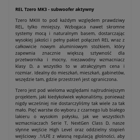
REL Tzero MK3 - subwoofer aktywny
Tzero MKIII to pod każdym względem prawdziwy
REL, tylko mniejszy. Wzbogaca nawet skromne
systemy mocą i naturalnym basem, dostarczając
wysokiej jakości i pełny pakiet połączeń REL wraz z
całkowicie nowym aluminiowym stożkiem, który
zapewnia znacznie większą sztywność dla
przetwornika i mocny, niezawodny wzmacniacz
klasy D, a wszystko to w atrakcyjnym cena i
rozmiar. Idealny do mieszkań, mieszkań, gabinetów,
wszędzie tam, gdzie przestrzeń jest ograniczona.
Tzero jest pod wieloma względami najtrudniejszym
projektem, jaki kiedykolwiek wykonaliśmy, ponieważ
nigdy wcześniej nie dostarczyliśmy tak wiele za tak
mało. Pięć warstw do wyboru z czarnego lub białego
lakieru o wysokim połysku, jak we wszystkich
wzmacniaczach Serie T, NextGen Class D, nasze
słynne wejście High Level oraz oddzielny stopień
wejściowy .1/LFE z własną regulacją głośności, aby