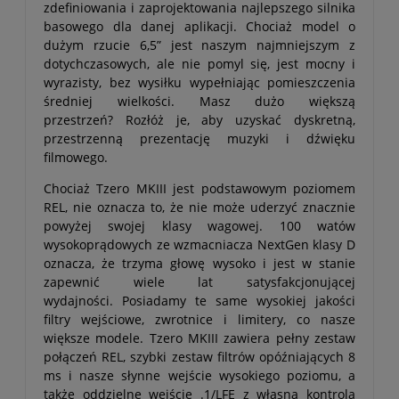
zdefiniowania i zaprojektowania najlepszego silnika
basowego dla danej aplikacji. Chociaż model o
dużym rzucie 6,5” jest naszym najmniejszym z
dotychczasowych, ale nie pomyl się, jest mocny i
wyrazisty, bez wysiłku wypełniając pomieszczenia
średniej wielkości. Masz dużo większą
przestrzeń? Rozłóż je, aby uzyskać dyskretną,
przestrzenną prezentację muzyki i dźwięku
filmowego.
Chociaż Tzero MKIII jest podstawowym poziomem
REL, nie oznacza to, że nie może uderzyć znacznie
powyżej swojej klasy wagowej. 100 watów
wysokoprądowych ze wzmacniacza NextGen klasy D
oznacza, że trzyma głowę wysoko i jest w stanie
zapewnić wiele lat satysfakcjonującej
wydajności. Posiadamy te same wysokiej jakości
filtry wejściowe, zwrotnice i limitery, co nasze
większe modele. Tzero MKIII zawiera pełny zestaw
połączeń REL, szybki zestaw filtrów opóźniających 8
ms i nasze słynne wejście wysokiego poziomu, a
także oddzielne wejście .1/LFE z własną kontrolą