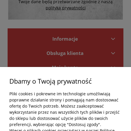
Twoje dane będą przetwarzane zgodnie z naszą
polityką prywatności
Informacje
Obsługa klienta
Moje konto
Dbamy o Twoją prywatność
Płatności i dostawa
Pliki cookies i pokrewne im technologie umożliwiają
Kontakt
poprawne działanie strony i pomagają nam dostosować
ofertę do Twoich potrzeb. Możesz zaakceptować
Kontakt
wykorzystanie przez nas wszystkich tych plików i przejść
do sklepu lub dostosować użycie plików do swoich
undefined
preferencji, wybierając opcję "Dostosuj zgody".
Więcej o plikach cookies przeczytasz w naszej Polityce