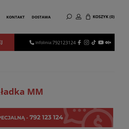
KOSZYK
(0)
KONTAKT
DOSTAWA
EJ
792123124
Infolinia:
kładka MM