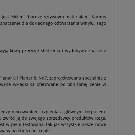
 jest lekkim i bardzo sztywnym materiałem. Korpus
 znaczenie dla dokładnego odtwarzania winylu. Tego
 wyjątkową precyzję śledzenia i wydobywa znacznie
nar 6 i Planar 8. Nd7, zaprojektowana specjalnie z
towane wkładki są oferowane po obniżonej cenie w
między mocowaniem trzpienia a głównym korpusem.
ostu zwróć ją do swojego sprzedawcy produktów Rega,
t w pełni testowana, tak jak wszystkie nasze nowe
wany po obniżonej cenie.