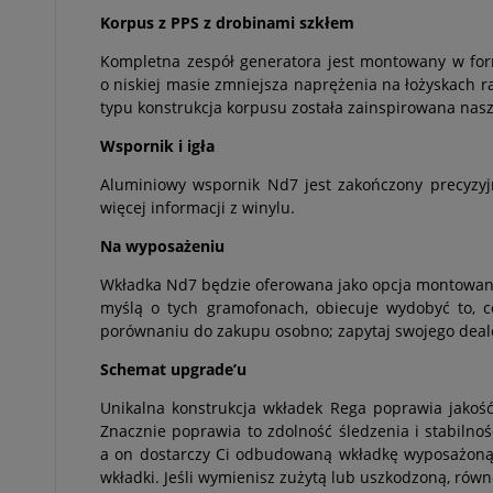
Korpus z PPS z drobinami szkłem
Kompletna zespół generatora jest montowany w form
o niskiej masie zmniejsza naprężenia na łożyskach
typu konstrukcja korpusu została zainspirowana nas
Wspornik i igła
Aluminiowy wspornik Nd7 jest zakończony precyzyjn
więcej informacji z winylu.
Na wyposażeniu
Wkładka Nd7 będzie oferowana jako opcja montowana
myślą o tych gramofonach, obiecuje wydobyć to, c
porównaniu do zakupu osobno; zapytaj swojego deale
Schemat upgrade’u
Unikalna konstrukcja wkładek Rega poprawia jako
Znacznie poprawia to zdolność śledzenia i stabilno
a on dostarczy Ci odbudowaną wkładkę wyposażoną w
wkładki. Jeśli wymienisz zużytą lub uszkodzoną, ró