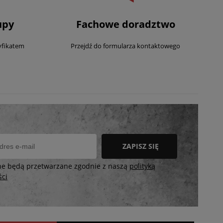
upy
Fachowe doradztwo
yfikatem
Przejdź do formularza kontaktowego
ZAPISZ SIĘ
ne będą przetwarzane zgodnie z naszą
polityką
ści