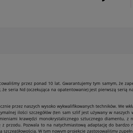
waliśmy przez ponad 10 lat. Gwarantujemy tym samym, że zape
że seria Nd (oczekująca na opatentowanie) jest pierwszą serią n
cznie przez naszych wysoko wykwalifikowanych techników. We wkł
ksymalnej ilości szczegółów (ten sam szlif jest używany w naszych
romieniami krawędzi monokrystalicznego sztucznego diamentu, z
ię z przodu. Pozwala to na natychmiastową adaptację do bardzo
tą szczegółowością. W tym nowym projekcie zastosowaliśmy zupełni