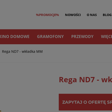
%PROMOCJE%
NOWOŚCI
O NAS
BLOG
KINO DOMOWE
GRAMOFONY
PRZEWODY
WIĘC
Rega ND7 - wkładka MM
Rega ND7 - w