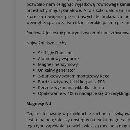
pozwoliło nam osiągnąć wyjątkową równowagę kanałó
przesłuchy międzykanałowe. A to z kolei dało nam 
które są nawijane przez naszych techników za po
wewnętrzną, a co za tym idzie szerokie pasmo przeno
Ponieważ jesteśmy gorącymi zwolennikami zrównoważ
Najważniejsze cechy:
Szlif igły Fine Line
Aluminiowy wspornik
Magnes neodymowy
Unikalny generator
3-punktowy system montażowy Rega
Bardzo sztywny, lekki korpus z PPS
Ręcznie wykonana wkładka stereo
Opakowanie w 100% nadające się do recykling
Magnesy Nd
Często stosowany w projektach z ruchomą cewką 
Jest to najpotężniejszy dostępny na rynku magnes i
tego typu zapewniają o wiele większą moc pola mag