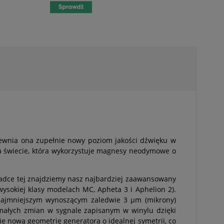
wnia ona zupełnie nowy poziom jakości dźwięku w
a świecie, która wykorzystuje magnesy neodymowe o
adce tej znajdziemy nasz najbardziej zaawansowany
 wysokiej klasy modelach MC, Apheta 3 i Aphelion 2).
 najmniejszym wynoszącym zaledwie 3 µm (mikrony)
 małych zmian w sygnale zapisanym w winylu dzięki
e nową geometrię generatora o idealnej symetrii, co