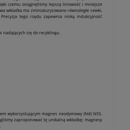
ki czemu osiągnęliśmy lepszą liniowość i mniejsze
owa wkładka ma zminiaturyzowane równoległe cewki,
Precyzja tego rzędu zapewnia niską indukcyjność
nadających się do recyklingu.
esem wykorzystującym magnes neodymowy (Nd) N55.
mogliśmy zaproponować tę unikalną wkładkę; magnesy
.