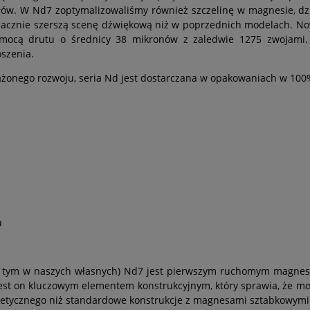
w. W Nd7 zoptymalizowaliśmy również szczelinę w magnesie, dzię
znacznie szerszą scenę dźwiękową niż w poprzednich modelach. N
mocą drutu o średnicy 38 mikronów z zaledwie 1275 zwojami. 
szenia.
onego rozwoju, seria Nd jest dostarczana w opakowaniach w 100% 
u
(w tym w naszych własnych) Nd7 jest pierwszym ruchomym magn
 jest on kluczowym elementem konstrukcyjnym, który sprawia, że 
netycznego niż standardowe konstrukcje z magnesami sztabkowymi