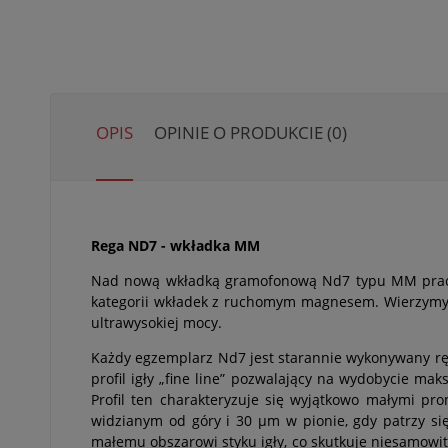
OPIS
OPINIE O PRODUKCIE (0)
Rega ND7 - wkładka MM
Nad nową wkładką gramofonową Nd7 typu MM praco
kategorii wkładek z ruchomym magnesem. Wierzymy, 
ultrawysokiej mocy.
Każdy egzemplarz Nd7 jest starannie wykonywany rę
profil igły „fine line” pozwalający na wydobycie ma
Profil ten charakteryzuje się wyjątkowo małymi p
widzianym od góry i 30 µm w pionie, gdy patrzy s
małemu obszarowi styku igły, co skutkuje niesamowi