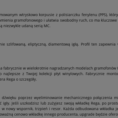
owanym wtryskowo korpusie z polisiarczku fenylenu (PPS), który
 ramienia gramofonowego i ułatwia swobodny ruch, co ma kluczowe
zą niezwykle udaną serią MC.
ie szlifowaną, eliptyczną, diamentową igłą. Profil ten zapewnia
 fabrycznie w wielokrotnie nagradzanych modelach gramofonów Pla
o najlepsze z Twojej kolekcji płyt winylowych. Fabrycznie mon
ra Rega o szczegóły.
ść dźwięku poprzez wyeliminowanie mechanicznego połączenia 
ść igły. Jeśli uszkodzisz lub zużyjesz swoją wkładkę Rega, po pr
 nowy wspornik, trzpień i resor. Każda odbudowana wkładka jes
wnoważną cenowo wkładkę innego producenta, upgrade będzie ofero