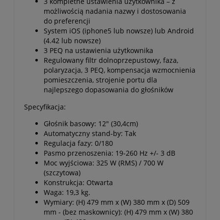
3 kompletne ustawienia użytkownika – z
możliwością nadania nazwy i dostosowania
do preferencji
System iOS (iphone5 lub nowsze) lub Android
(4.42 lub nowsze)
3 PEQ na ustawienia użytkownika
Regulowany filtr dolnoprzepustowy, faza,
polaryzacja, 3 PEQ, kompensacja wzmocnienia
pomieszczenia, strojenie portu dla
najlepszego dopasowania do głośników
Specyfikacja:
Głośnik basowy: 12" (30,4cm)
Automatyczny stand-by: Tak
Regulacja fazy: 0/180
Pasmo przenoszenia: 19-260 Hz +/- 3 dB
Moc wyjściowa: 325 W (RMS) / 700 W
(szczytowa)
Konstrukcja: Otwarta
Waga: 19,3 kg.
Wymiary: (H) 479 mm x (W) 380 mm x (D) 509
mm - (bez maskownicy): (H) 479 mm x (W) 380