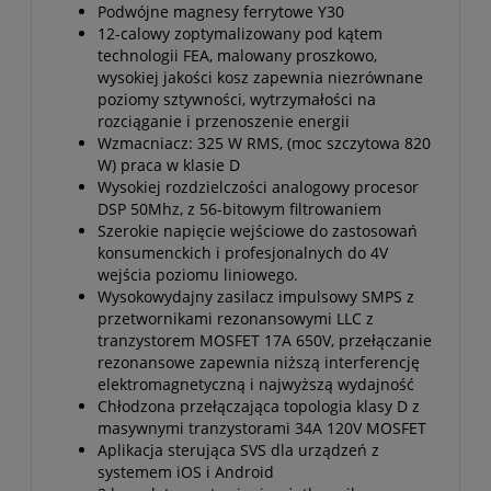
Podwójne magnesy ferrytowe Y30
12-calowy zoptymalizowany pod kątem
technologii FEA, malowany proszkowo,
wysokiej jakości kosz zapewnia niezrównane
poziomy sztywności, wytrzymałości na
rozciąganie i przenoszenie energii
Wzmacniacz: 325 W RMS, (moc szczytowa 820
W) praca w klasie D
Wysokiej rozdzielczości analogowy procesor
DSP 50Mhz, z 56-bitowym filtrowaniem
Szerokie napięcie wejściowe do zastosowań
konsumenckich i profesjonalnych do 4V
wejścia poziomu liniowego.
Wysokowydajny zasilacz impulsowy SMPS z
przetwornikami rezonansowymi LLC z
tranzystorem MOSFET 17A 650V, przełączanie
rezonansowe zapewnia niższą interferencję
elektromagnetyczną i najwyższą wydajność
Chłodzona przełączająca topologia klasy D z
masywnymi tranzystorami 34A 120V MOSFET
Aplikacja sterująca SVS dla urządzeń z
systemem iOS i Android