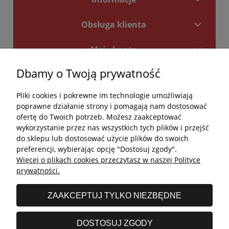
Obsługa klienta
Moje konto
Dbamy o Twoją prywatność
Płatności i dostawa
Pliki cookies i pokrewne im technologie umożliwiają
Kontakt
poprawne działanie strony i pomagają nam dostosować
ofertę do Twoich potrzeb. Możesz zaakceptować
Kontakt
wykorzystanie przez nas wszystkich tych plików i przejść
do sklepu lub dostosować użycie plików do swoich
undefined
preferencji, wybierając opcję "Dostosuj zgody".
Więcej o plikach cookies przeczytasz w naszej Polityce
undefined
prywatności.
Godziny otwarcia salonu:
ZAAKCEPTUJ TYLKO NIEZBĘDNE
Poniedziałek - Piątek: 11:00 - 19:00
Sobota: 10:00 - 14:00
DOSTOSUJ ZGODY