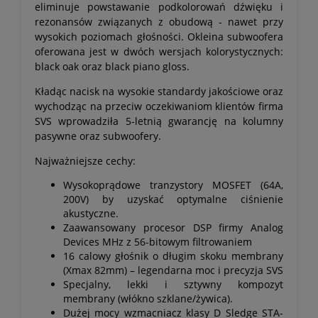
eliminuje powstawanie podkolorowań dźwięku i
rezonansów związanych z obudową - nawet przy
wysokich poziomach głośności. Okleina subwoofera
oferowana jest w dwóch wersjach kolorystycznych:
black oak oraz black piano gloss.
Kładąc nacisk na wysokie standardy jakościowe oraz
wychodząc na przeciw oczekiwaniom klientów firma
SVS wprowadziła 5-letnią gwarancję na kolumny
pasywne oraz subwoofery.
Najważniejsze cechy:
Wysokoprądowe tranzystory MOSFET (64A,
200V) by uzyskać optymalne ciśnienie
akustyczne.
Zaawansowany procesor DSP firmy Analog
Devices MHz z 56-bitowym filtrowaniem
16 calowy głośnik o długim skoku membrany
(Xmax 82mm) – legendarna moc i precyzja SVS
Specjalny, lekki i sztywny kompozyt
membrany (włókno szklane/żywica).
Dużej mocy wzmacniacz klasy D Sledge STA-