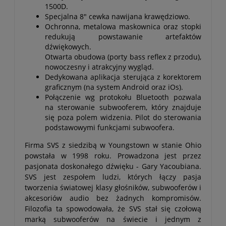
1500D.
Specjalna 8" cewka nawijana krawędziowo.
Ochronna, metalowa maskownica oraz stopki
redukują powstawanie artefaktów
dźwiękowych.
Otwarta obudowa (porty bass reflex z przodu),
nowoczesny i atrakcyjny wygląd.
Dedykowana aplikacja sterująca z korektorem
graficznym (na system Android oraz iOs).
Połączenie wg protokołu Bluetooth pozwala
na sterowanie subwooferem, który znajduje
się poza polem widzenia. Pilot do sterowania
podstawowymi funkcjami subwoofera.
Firma SVS z siedzibą w Youngstown w stanie Ohio
powstała w 1998 roku. Prowadzona jest przez
pasjonata doskonałego dźwięku - Gary Yacoubiana.
SVS jest zespołem ludzi, których łączy pasja
tworzenia światowej klasy głośników, subwooferów i
akcesoriów audio bez żadnych kompromisów.
Filozofia ta spowodowała, że SVS stał się czołową
marką subwooferów na świecie i jednym z