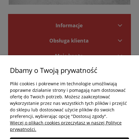
Informacje
Obsługa klienta
Moje konto
Dbamy o Twoją prywatność
Płatności i dostawa
Pliki cookies i pokrewne im technologie umożliwiają
Kontakt
poprawne działanie strony i pomagają nam dostosować
ofertę do Twoich potrzeb. Możesz zaakceptować
Kontakt
wykorzystanie przez nas wszystkich tych plików i przejść
do sklepu lub dostosować użycie plików do swoich
undefined
preferencji, wybierając opcję "Dostosuj zgody".
Więcej o plikach cookies przeczytasz w naszej Polityce
undefined
prywatności.
Godziny otwarcia salonu: