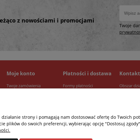
bieżąco z nowościami i promocjami
Twoje da
prywatno
Moje konto
Płatności i dostawa
Kontakt
Twoje zamówienia
Formy płatności
Obszar dzi
Ustawienia konta
Dostawa
Przechowalnia
Czas realizacji zamówienia
e działanie strony i pomagają nam dostosować ofertę do Twoich p
cie plików do swoich preferencji, wybierając opcję "Dostosuj zgody"
ości.