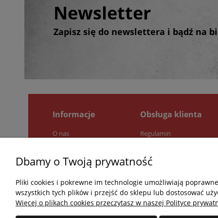
Newsletter
Zapisz się do newslettera i bądź na 
Informacje
Obsługa klienta
O nas
Regulamin
Pytania i odpowiedzi
Zwroty i reklamacje
Jak kupować?
Polityka prywatności
Dbamy o Twoją prywatność
Kontakt
Pliki cookies i pokrewne im technologie umożliwiają poprawn
wszystkich tych plików i przejść do sklepu lub dostosować uży
Więcej o plikach cookies przeczytasz w naszej Polityce prywatn