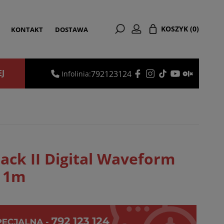
KOSZYK
(0)
KONTAKT
DOSTAWA
EJ
792123124
Infolinia:
ack II Digital Waveform
- 1m