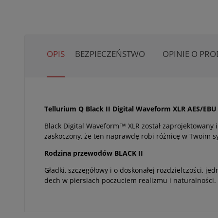
OPIS
BEZPIECZEŃSTWO
OPINIE O PRO
Tellurium Q Black II Digital Waveform XLR AES/EBU
Black Digital Waveform™ XLR został zaprojektowany in
zaskoczony, że ten naprawdę robi różnicę w Twoim s
Rodzina przewodów BLACK II
Gładki, szczegółowy i o doskonałej rozdzielczości, j
dech w piersiach poczuciem realizmu i naturalności.