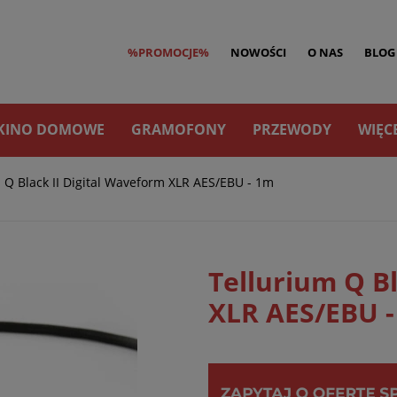
%PROMOCJE%
NOWOŚCI
O NAS
BLOG
KINO DOMOWE
GRAMOFONY
PRZEWODY
WIĘC
 Q Black II Digital Waveform XLR AES/EBU - 1m
Tellurium Q Bl
XLR AES/EBU 