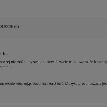
DUKCIE (0)
 - 1m
aczej niż można by się spodziewać. Wiele osób uważa, że kabel cyf
ystemie.
ednocześnie redukując pozorną szorstkość. Muzyka prezentowana jest