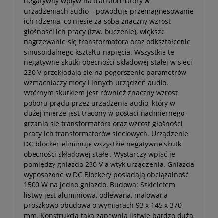
negatywny wpływ na transformatory w
urządzeniach audio – powoduje przemagnesowanie
ich rdzenia, co niesie za sobą znaczny wzrost
głośności ich pracy (tzw. buczenie), większe
nagrzewanie się transformatora oraz odkształcenie
sinusoidalnego kształtu napięcia. Wszystkie te
negatywne skutki obecności składowej stałej w sieci
230 V przekładają się na pogorszenie parametrów
wzmacniaczy mocy i innych urządzeń audio.
Wtórnym skutkiem jest również znaczny wzrost
poboru prądu przez urządzenia audio, który w
dużej mierze jest tracony w postaci nadmiernego
grzania się transformatora oraz wzrost głośności
pracy ich transformatorów sieciowych. Urządzenie
DC-blocker eliminuje wszystkie negatywne skutki
obecności składowej stałej. Wystarczy wpiąć je
pomiędzy gniazdo 230 V a wtyk urządzenia. Gniazda
wyposażone w DC Blockery posiadają obciążalność
1500 W na jedno gniazdo. Budowa: Szkieletem
listwy jest aluminiowa, odlewana, malowana
proszkowo obudowa o wymiarach 93 x 145 x 370
mm. Konstrukcja taka zapewnia listwie bardzo dużą