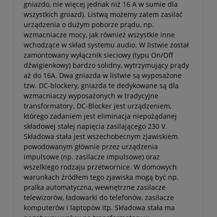
gniazdo, nie więcej jednak niż 16 A w sumie dla
wszystkich gniazd). Listwą możemy zatem zasilać
urządzenia o dużym poborze prądu, np.
wzmacniacze mocy, jak również wszystkie inne
wchodzące w skład systemu audio. W listwie został
zamontowany wyłącznik sieciowy (typu On/Off
dźwigienkowy) bardzo solidny, wytrzymujący prądy
aż do 16A. Dwa gniazda w listwie są wyposażone
tzw. DC-blockery, gniazda te dedykowane są dla
wzmacniaczy wyposażonych w tradycyjne
transformatory. DC-Blocker jest urządzeniem,
którego zadaniem jest eliminacja niepożądanej
składowej stałej napięcia zasilającego 230 V.
Składowa stała jest wszechobecnym zjawiskiem
powodowanym głównie przez urządzenia
impulsowe (np. zasilacze impulsowe) oraz
wszelkiego rodzaju przetwornice. W domowych
warunkach źródłem tego zjawiska mogą być np.
pralka automatyczna, wewnętrzne zasilacze
telewizorów, ładowarki do telefonów, zasilacze
komputerów i laptopów itp. Składowa stała ma