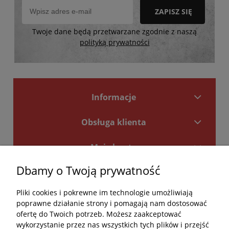
ZAPISZ SIĘ
Twoje dane będą przetwarzane zgodnie z naszą
polityką prywatności
Informacje
Obsługa klienta
Moje konto
Dbamy o Twoją prywatność
Płatności i dostawa
Pliki cookies i pokrewne im technologie umożliwiają
Kontakt
poprawne działanie strony i pomagają nam dostosować
ofertę do Twoich potrzeb. Możesz zaakceptować
Kontakt
wykorzystanie przez nas wszystkich tych plików i przejść