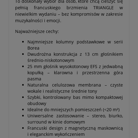
To doskonały wybór dla osób, które chcą cieszyć się
pełnią francuskiego brzmienia TRIANGLE w
niewielkim wydaniu – bez kompromisów w zakresie
muzykalności i emocji.
Najważniejsze cechy:
Najmniejsze kolumny podstawkowe w serii
Borea
Dwudrożna konstrukcja z 13 cm głośnikiem
średnio-niskotonowym
25 mm głośnik wysokotonowy EFS z jedwabną
kopułką – klarowna i przestrzenna góra
pasma
Naturalna celulozowa membrana – czyste
wokale i realistyczne średnie tony
Szybki, kontrolowany bas mimo kompaktowej
obudowy
Idealne do mniejszych pomieszczeń (<20 m²)
Uniwersalne zastosowanie – stereo, biurko,
surround w kinie domowym
Francuski design z magnetyczną maskownicą
i eleganckim wykończeniem