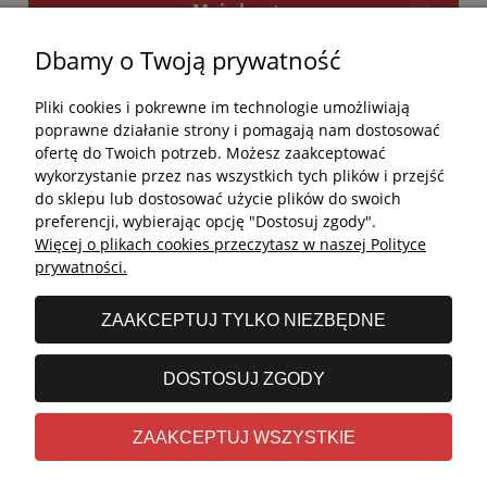
Moje konto
Dbamy o Twoją prywatność
Płatności i dostawa
Pliki cookies i pokrewne im technologie umożliwiają
Kontakt
poprawne działanie strony i pomagają nam dostosować
ofertę do Twoich potrzeb. Możesz zaakceptować
Kontakt
wykorzystanie przez nas wszystkich tych plików i przejść
do sklepu lub dostosować użycie plików do swoich
undefined
preferencji, wybierając opcję "Dostosuj zgody".
Więcej o plikach cookies przeczytasz w naszej Polityce
undefined
prywatności.
Godziny otwarcia salonu:
ZAAKCEPTUJ TYLKO NIEZBĘDNE
Poniedziałek - Piątek: 11:00 - 19:00
Sobota: 10:00 - 14:00
DOSTOSUJ ZGODY
undefined © 2026 Wszelkie prawa zastrzeżone
ZAAKCEPTUJ WSZYSTKIE
Realizacja
Stolems.com
|
Sklep internetowy Shoper.pl