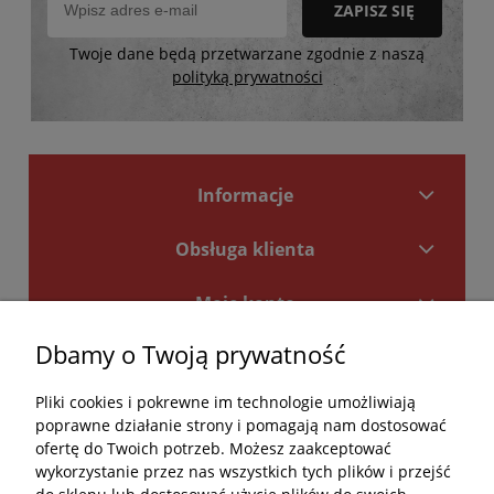
ZAPISZ SIĘ
Twoje dane będą przetwarzane zgodnie z naszą
polityką prywatności
Informacje
Obsługa klienta
Moje konto
Dbamy o Twoją prywatność
Płatności i dostawa
Pliki cookies i pokrewne im technologie umożliwiają
Kontakt
poprawne działanie strony i pomagają nam dostosować
ofertę do Twoich potrzeb. Możesz zaakceptować
Kontakt
wykorzystanie przez nas wszystkich tych plików i przejść