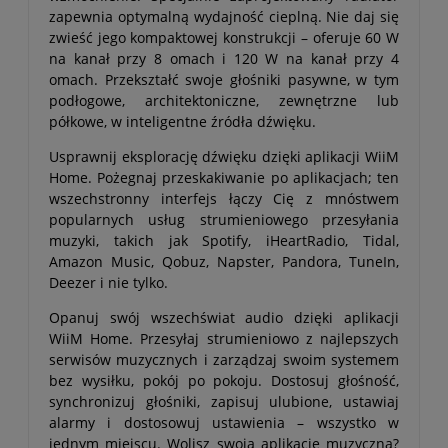
zapewnia optymalną wydajność cieplną. Nie daj się
zwieść jego kompaktowej konstrukcji – oferuje 60 W
na kanał przy 8 omach i 120 W na kanał przy 4
omach. Przekształć swoje głośniki pasywne, w tym
podłogowe, architektoniczne, zewnętrzne lub
półkowe, w inteligentne źródła dźwięku.
Usprawnij eksplorację dźwięku dzięki aplikacji WiiM
Home. Pożegnaj przeskakiwanie po aplikacjach; ten
wszechstronny interfejs łączy Cię z mnóstwem
popularnych usług strumieniowego przesyłania
muzyki, takich jak Spotify, iHeartRadio, Tidal,
Amazon Music, Qobuz, Napster, Pandora, TuneIn,
Deezer i nie tylko.
Opanuj swój wszechświat audio dzięki aplikacji
WiiM Home. Przesyłaj strumieniowo z najlepszych
serwisów muzycznych i zarządzaj swoim systemem
bez wysiłku, pokój po pokoju. Dostosuj głośność,
synchronizuj głośniki, zapisuj ulubione, ustawiaj
alarmy i dostosowuj ustawienia – wszystko w
jednym miejscu. Wolisz swoją aplikację muzyczną?