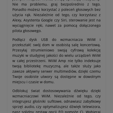
Nie ma problemu, graj bezpośrednio z tego.
Ponadto możesz korzystać z poleceń głosowych bez
użycia rąk. Niezależnie od tego, czy korzystasz z
Alexy, Asystenta Google czy Siri, sterowanie jest na
wyciągnięcie ręki, nawet za pomocą dołączonego
pilota głosowego.
Podłącz dysk USB do wzmacniacza WiiM i
przekształć swój dom w osobistą salę koncertową.
Przesyłaj strumieniowo swoją cyfrową kolekcję
muzyki w studyjnej jakości do wielu urządzeń WiiM
w całej przestrzeni. WiiM Amp nie tylko indeksuje
twoją bibliotekę muzyczną, ale także służy jako
zawsze aktywny serwer multimediów, dzięki czemu
Twoje osobiste utwory są dostępne w dowolnym
miejscu i czasie w domu.
Odblokuj świat dostosowywania dźwięku dzięki
wzmacniaczowi WiiM. Niezależnie od tego, czy
integrujesz głośniki sufitowe, odnawiasz zabytkowy
sprzęt audio, czy optymalizujesz dźwięk telewizora,
nasz solidny zestaw opcji EQ pomoże Ci. Wybieraj