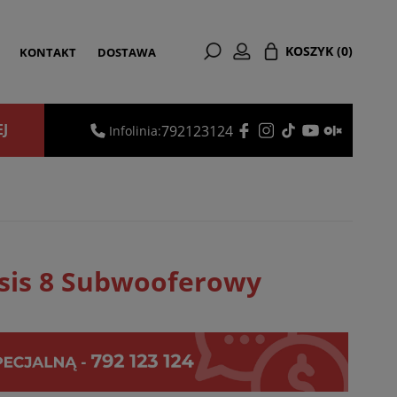
KOSZYK
(0)
KONTAKT
DOSTAWA
EJ
792123124
Infolinia:
sis 8 Subwooferowy