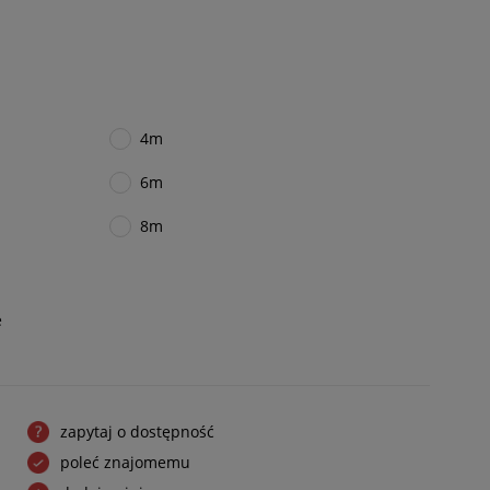
4m
6m
8m
e
zapytaj o dostępność
poleć znajomemu