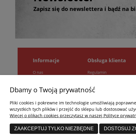
Zapisz się do newslettera i bądź na 
Informacje
Obsługa klienta
O nas
Regulamin
Pytania i odpowiedzi
Zwroty i reklamacje
Jak kupować?
Polityka prywatności
Dbamy o Twoją prywatność
Kontakt
Pliki cookies i pokrewne im technologie umożliwiają poprawn
wszystkich tych plików i przejść do sklepu lub dostosować uży
Więcej o plikach cookies przeczytasz w naszej Polityce prywatn
ZAAKCEPTUJ TYLKO NIEZBĘDNE
DOSTOSUJ 