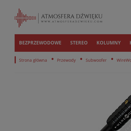
BEZPRZEWODOWE
STEREO
KOLUMNY
•
•
•
Strona główna
Przewody
Subwoofer
WireWo