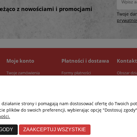
bieżąco z nowościami i promocjami
Twoje da
prywatno
Moje konto
Płatności i dostawa
Kontakt
Twoje zamówienia
Formy płatności
Obszar dzi
Ustawienia konta
Dostawa
Przechowalnia
Czas realizacji zamówienia
e działanie strony i pomagają nam dostosować ofertę do Twoich p
cie plików do swoich preferencji, wybierając opcję "Dostosuj zgody"
ości.
ZGODY
ZAAKCEPTUJ WSZYSTKIE