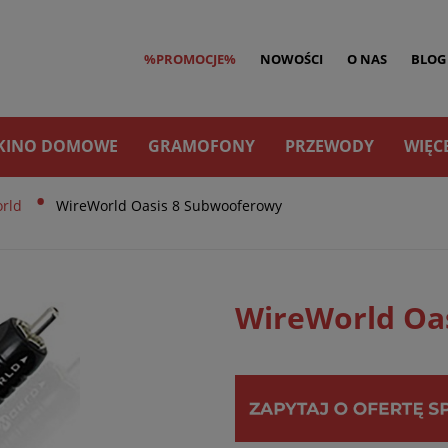
%PROMOCJE%
NOWOŚCI
O NAS
BLOG
KINO DOMOWE
GRAMOFONY
PRZEWODY
WIĘC
•
rld
WireWorld Oasis 8 Subwooferowy
WireWorld Oa