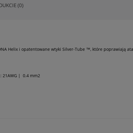
DUKCIE (0)
DNA Helix i opatentowane wtyki Silver-Tube ™, które poprawiają at
ój: 21AWG | 0.4 mm2