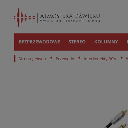
BEZPRZEWODOWE
STEREO
KOLUMNY
•
•
•
Strona główna
Przewody
Interkonekty RCA