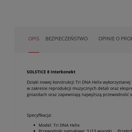
OPIS
BEZPIECZEŃSTWO
OPINIE O PRO
SOLSTICE 8 Interkonekt
Dzięki nowej konstrukcji Tri DNA Helix wykorzystane
w zakresie reprodukcji muzycznych detali oraz ekspr
gniazdach oraz zapewniają najwyższą przewodność w 
Specyfikacja:
Model: Tri DNA Helix
Przewodniki sygnałowe: 3 (13 wiązek) Przekr