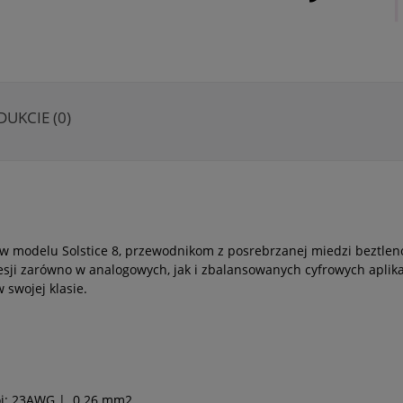
DUKCIE (0)
j w modelu Solstice 8, przewodnikom z posrebrzanej miedzi beztlen
esji zarówno w analogowych, jak i zbalansowanych cyfrowych aplik
swojej klasie.
ój: 23AWG | 0.26 mm2