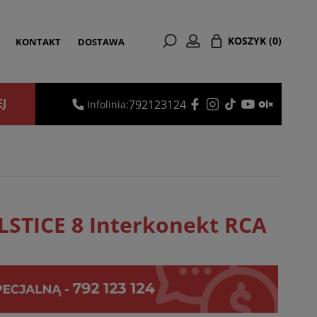
KOSZYK
(0)
KONTAKT
DOSTAWA
EJ
792123124
Infolinia:
STICE 8 Interkonekt RCA