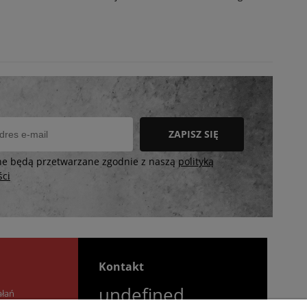
ZAPISZ SIĘ
ne będą przetwarzane zgodnie z naszą
polityką
ści
Kontakt
undefined
ałań