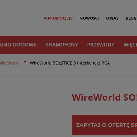
%PROMOCJE%
NOWOŚCI
O NAS
BLOG
KINO DOMOWE
GRAMOFONY
PRZEWODY
WIĘC
•
WireWorld
WireWorld SOLSTICE 8 Interkonekt RCA
WireWorld SOL