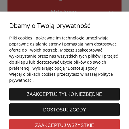
Moje konto
Dbamy o Twoją prywatność
Płatności i dostawa
Pliki cookies i pokrewne im technologie umożliwiają
Kontakt
poprawne działanie strony i pomagają nam dostosować
ofertę do Twoich potrzeb. Możesz zaakceptować
Kontakt
wykorzystanie przez nas wszystkich tych plików i przejść
do sklepu lub dostosować użycie plików do swoich
undefined
preferencji, wybierając opcję "Dostosuj zgody".
Więcej o plikach cookies przeczytasz w naszej Polityce
undefined
prywatności.
Godziny otwarcia salonu:
ZAAKCEPTUJ TYLKO NIEZBĘDNE
Poniedziałek - Piątek: 11:00 - 19:00
Sobota: 10:00 - 14:00
DOSTOSUJ ZGODY
undefined © 2026 Wszelkie prawa zastrzeżone
ZAAKCEPTUJ WSZYSTKIE