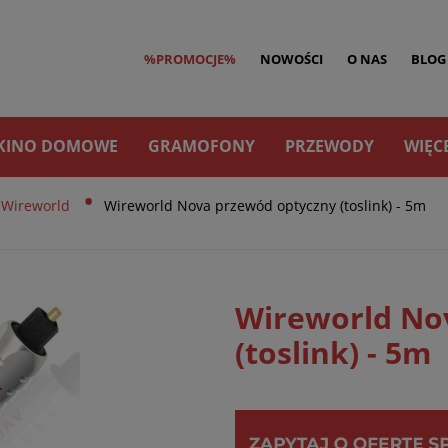
%PROMOCJE%
NOWOŚCI
O NAS
BLOG
KINO DOMOWE
GRAMOFONY
PRZEWODY
WIĘC
•
Wireworld
Wireworld Nova przewód optyczny (toslink) - 5m
Wireworld No
(toslink) - 5m