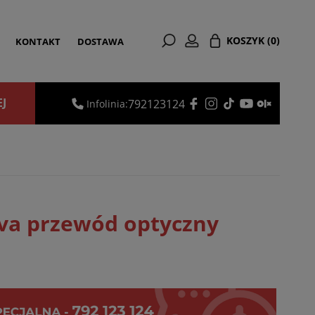
KOSZYK
(0)
KONTAKT
DOSTAWA
EJ
792123124
Infolinia:
va przewód optyczny