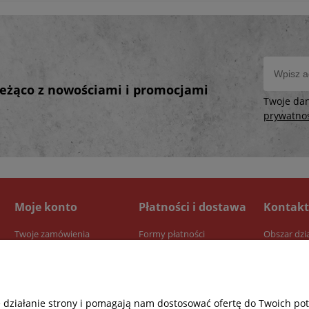
bieżąco z nowościami i promocjami
Twoje da
prywatno
Moje konto
Płatności i dostawa
Kontakt
Twoje zamówienia
Formy płatności
Obszar dzi
Ustawienia konta
Dostawa
Przechowalnia
Czas realizacji zamówienia
e działanie strony i pomagają nam dostosować ofertę do Twoich p