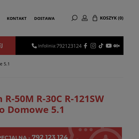
KOSZYK
(0)
KONTAKT
DOSTAWA
EJ
792123124
Infolinia:
e 5.1
h R-50M R-30C R-121SW
no Domowe 5.1