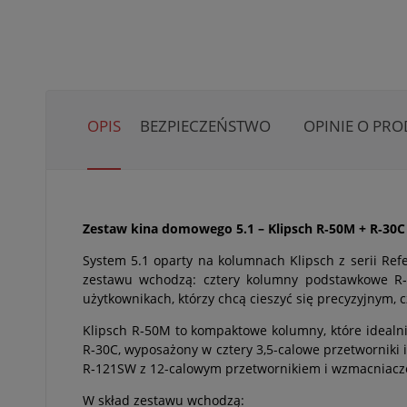
OPIS
BEZPIECZEŃSTWO
OPINIE O PRO
Zestaw kina domowego 5.1 – Klipsch R‑50M + R‑30C
System 5.1 oparty na kolumnach Klipsch z serii Re
zestawu wchodzą: cztery kolumny podstawkowe R‑5
użytkownikach, którzy chcą cieszyć się precyzyjnym
Klipsch R‑50M to kompaktowe kolumny, które idealnie
R‑30C, wyposażony w cztery 3,5-calowe przetworniki 
R‑121SW z 12-calowym przetwornikiem i wzmacniaczem 
W skład zestawu wchodzą: