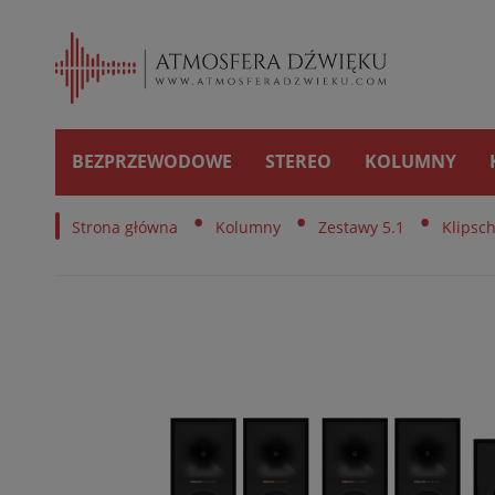
BEZPRZEWODOWE
STEREO
KOLUMNY
•
•
•
Strona główna
Kolumny
Zestawy 5.1
Klipsc