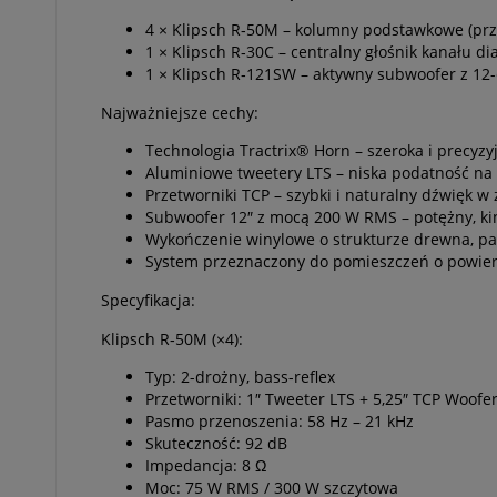
4 × Klipsch R‑50M – kolumny podstawkowe (przó
1 × Klipsch R‑30C – centralny głośnik kanału d
1 × Klipsch R‑121SW – aktywny subwoofer z 1
Najważniejsze cechy:
Technologia Tractrix® Horn – szeroka i precyz
Aluminiowe tweetery LTS – niska podatność na 
Przetworniki TCP – szybki i naturalny dźwięk w
Subwoofer 12″ z mocą 200 W RMS – potężny, k
Wykończenie winylowe o strukturze drewna, p
System przeznaczony do pomieszczeń o powier
Specyfikacja:
Klipsch R‑50M (×4):
Typ: 2-drożny, bass-reflex
Przetworniki: 1″ Tweeter LTS + 5,25″ TCP Woofe
Pasmo przenoszenia: 58 Hz – 21 kHz
Skuteczność: 92 dB
Impedancja: 8 Ω
Moc: 75 W RMS / 300 W szczytowa