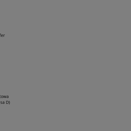
fer
ytowa
sa D)