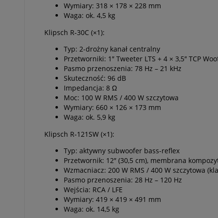
Wymiary: 318 × 178 × 228 mm
Waga: ok. 4,5 kg
Klipsch R‑30C (×1):
Typ: 2-drożny kanał centralny
Przetworniki: 1″ Tweeter LTS + 4 × 3,5″ TCP Woo
Pasmo przenoszenia: 78 Hz – 21 kHz
Skuteczność: 96 dB
Impedancja: 8 Ω
Moc: 100 W RMS / 400 W szczytowa
Wymiary: 660 × 126 × 173 mm
Waga: ok. 5,9 kg
Klipsch R‑121SW (×1):
Typ: aktywny subwoofer bass-reflex
Przetwornik: 12″ (30,5 cm), membrana kompoz
Wzmacniacz: 200 W RMS / 400 W szczytowa (kla
Pasmo przenoszenia: 28 Hz – 120 Hz
Wejścia: RCA / LFE
Wymiary: 419 × 419 × 491 mm
Waga: ok. 14,5 kg