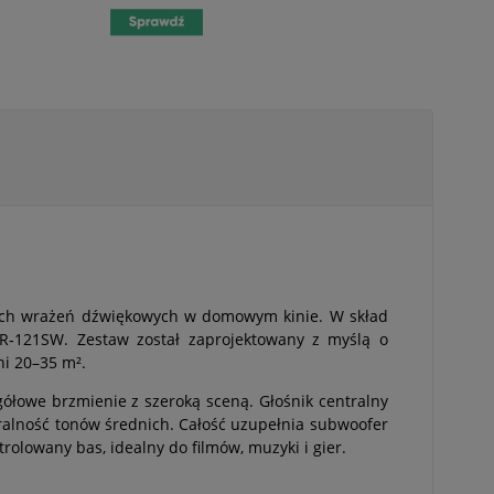
wnych wrażeń dźwiękowych w domowym kinie. W skład
R‑121SW. Zestaw został zaprojektowany z myślą o
ni 20–35 m².
gółowe brzmienie z szeroką sceną. Głośnik centralny
uralność tonów średnich. Całość uzupełnia subwoofer
lowany bas, idealny do filmów, muzyki i gier.