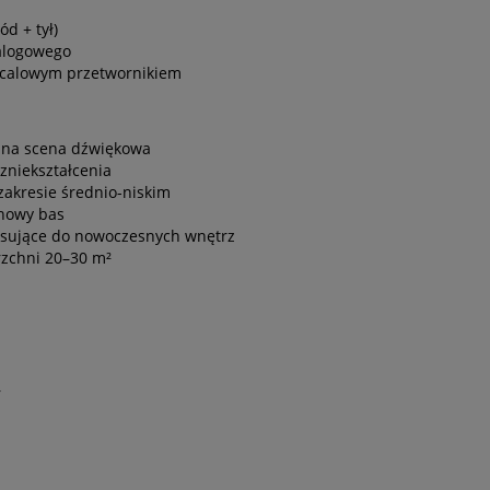
d + tył)
ialogowego
2-calowym przetwornikiem
yjna scena dźwiękowa
zniekształcenia
 zakresie średnio-niskim
inowy bas
asujące do nowoczesnych wnętrz
zchni 20–30 m²
r