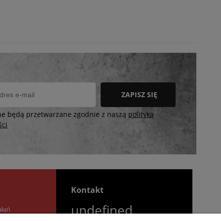
ZAPISZ SIĘ
ne będą przetwarzane zgodnie z naszą
polityką
ści
Kontakt
undefined
ałań