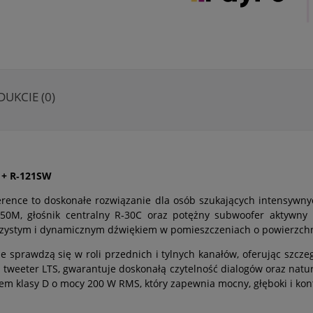
DUKCIE (0)
 + R‑121SW
ference to doskonałe rozwiązanie dla osób szukających intensy
0M, głośnik centralny R‑30C oraz potężny subwoofer aktywny 
, czystym i dynamicznym dźwiękiem w pomieszczeniach o powierzch
 sprawdzą się w roli przednich i tylnych kanałów, oferując szcze
i tweeter LTS, gwarantuje doskonałą czytelność dialogów oraz nat
klasy D o mocy 200 W RMS, który zapewnia mocny, głęboki i kontro