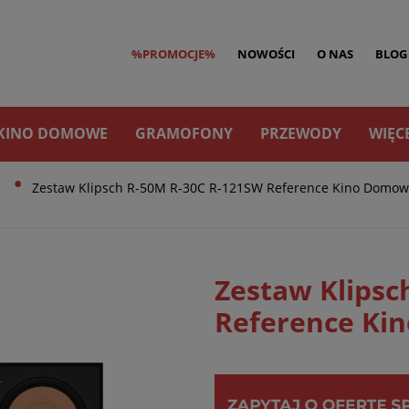
%PROMOCJE%
NOWOŚCI
O NAS
BLOG
KINO DOMOWE
GRAMOFONY
PRZEWODY
WIĘC
•
h
Zestaw Klipsch R-50M R-30C R-121SW Reference Kino Domow
Zestaw Klipsc
Reference Ki