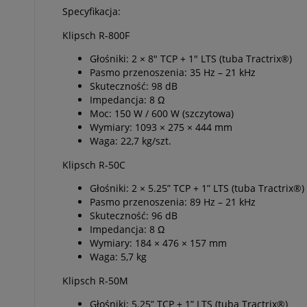
Specyfikacja:
Klipsch R‑800F
Głośniki: 2 × 8" TCP + 1" LTS (tuba Tractrix®)
Pasmo przenoszenia: 35 Hz – 21 kHz
Skuteczność: 98 dB
Impedancja: 8 Ω
Moc: 150 W / 600 W (szczytowa)
Wymiary: 1093 × 275 × 444 mm
Waga: 22,7 kg/szt.
Klipsch R‑50C
Głośniki: 2 × 5.25” TCP + 1” LTS (tuba Tractrix®)
Pasmo przenoszenia: 89 Hz – 21 kHz
Skuteczność: 96 dB
Impedancja: 8 Ω
Wymiary: 184 × 476 × 157 mm
Waga: 5,7 kg
Klipsch R‑50M
Głośniki: 5.25” TCP + 1” LTS (tuba Tractrix®)