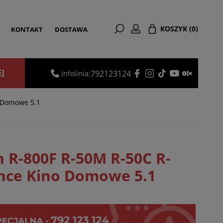
KOSZYK
(0)
KONTAKT
DOSTAWA
EJ
792123124
Infolinia:
 Domowe 5.1
h R-800F R-50M R-50C R-
nce Kino Domowe 5.1