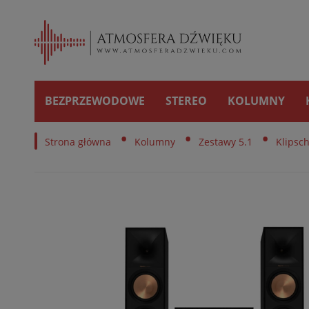
BEZPRZEWODOWE
STEREO
KOLUMNY
•
•
•
Strona główna
Kolumny
Zestawy 5.1
Klipsc