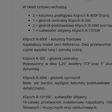
W skład zestawu wchodzą:
2 × kolumna podłogowa Klipsch R‑800F (front)
1 × głośnik centralny Klipsch R‑50C
2 × głośnik podstawkowy Klipsch R‑50M (surro
1 × subwoofer aktywny Klipsch R‑101SW
Klipsch R‑800F – kolumny frontowe
Największy model serii Reference. Dwa przetworniki
czyste wysokie tony i szeroką scenę.
Klipsch R‑50C – głośnik centralny
Wyposażony w dwa 5,25" woofery TCP oraz 1" alumi
dynamiką.
Klipsch R‑50M – głośniki surround
Małe, ale bardzo wydajne kolumny podstawkowe do 
detaliczności.
Klipsch R‑101SW – subwoofer aktywny
10-calowy przetwornik niskotonowy napędzany 150-
filmowych i muzycznych sesji odsłuchowych.