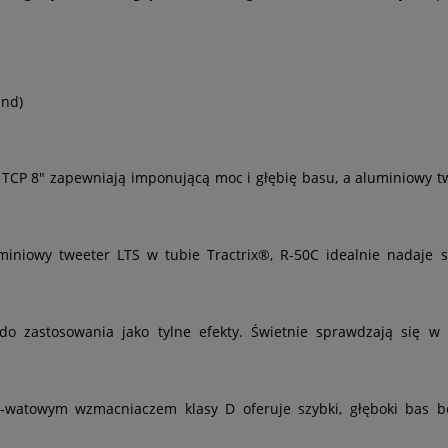
und)
 TCP 8" zapewniają imponującą moc i głębię basu, a aluminiowy tw
niowy tweeter LTS w tubie Tractrix®, R-50C idealnie nadaje s
zastosowania jako tylne efekty. Świetnie sprawdzają się w prz
watowym wzmacniaczem klasy D oferuje szybki, głęboki bas bez