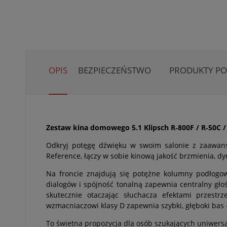
OPIS
BEZPIECZEŃSTWO
PRODUKTY P
Zestaw kina domowego 5.1 Klipsch R‑800F / R‑50C 
Odkryj potęgę dźwięku w swoim salonie z zaawan
Reference, łączy w sobie kinową jakość brzmienia, dy
Na froncie znajdują się potężne kolumny podłogow
dialogów i spójność tonalną zapewnia centralny gł
skutecznie otaczając słuchacza efektami przest
wzmacniaczowi klasy D zapewnia szybki, głęboki bas 
To świetna propozycja dla osób szukających uniwers