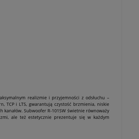
maksymalnym realizmie i przyjemności z odsłuchu –
rn, TCP i LTS, gwarantują czystość brzmienia, niskie
tkich kanałów. Subwoofer R‑101SW świetnie równoważy
zmi, ale też estetycznie prezentuje się w każdym