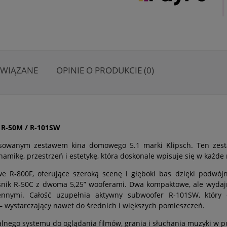
OWIĄZANE
OPINIE O PRODUKCIE (0)
/ R‑50M / R‑101SW
sowanym zestawem kina domowego 5.1 marki Klipsch. Ten zesta
namikę, przestrzeń i estetykę, która doskonale wpisuje się w każd
e R‑800F, oferujące szeroką scenę i głęboki bas dzięki podwój
ośnik R‑50C z dwoma 5,25” wooferami. Dwa kompaktowe, ale wydajn
rzennymi. Całość uzupełnia aktywny subwoofer R‑101SW, który
– wystarczający nawet do średnich i większych pomieszczeń.
alnego systemu do oglądania filmów, grania i słuchania muzyki w 