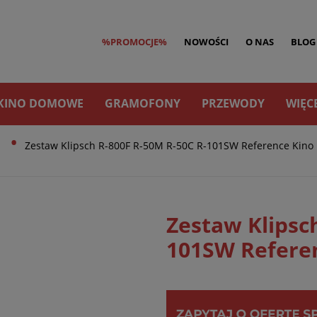
%PROMOCJE%
NOWOŚCI
O NAS
BLOG
KINO DOMOWE
GRAMOFONY
PRZEWODY
WIĘC
•
h
Zestaw Klipsch R-800F R-50M R-50C R-101SW Reference Kino
Zestaw Klipsc
101SW Refere