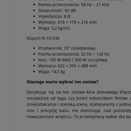
Pasmo przenoszenia: 58 Hz – 21 kHz
Skuteczność: 92 dB
Impedancja: 8 Ω
Wymiary: 318 × 178 × 216 mm
Waga: 5,2 kg/szt.
Klipsch R‑101SW
Przetwornik: 10” niskotonowy
Pasmo przenoszenia: 32 Hz – 120 Hz
Moc: 150 W RMS / 300 W szczytowa
Wymiary: 422 × 356 × 488 mm
Waga: 14,5 kg
Dlaczego warto wybrać ten zestaw?
Decydując się na ten zestaw kina domowego Klipsc
niezależnie od tego, czy jesteś miłośnikiem filmów, 
zniekształcenia i szeroką scenę. Komponenty z jedne
moc i precyzję basu, nie dominując nad pozostały
nowoczesnym wnętrzu. To przemyślany wybór dla ka