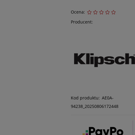
Ocena:
Producent:
Kod produktu:
AE0A-
94238_20250806172448