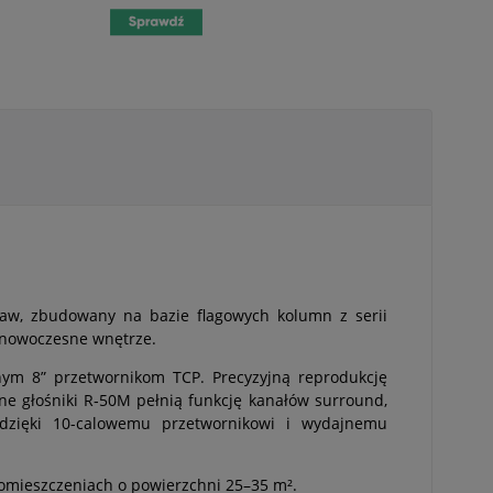
w, zbudowany na bazie flagowych kolumn z serii
e nowoczesne wnętrze.
nym 8” przetwornikom TCP. Precyzyjną reprodukcję
e głośniki R‑50M pełnią funkcję kanałów surround,
 dzięki 10-calowemu przetwornikowi i wydajnemu
pomieszczeniach o powierzchni 25–35 m².