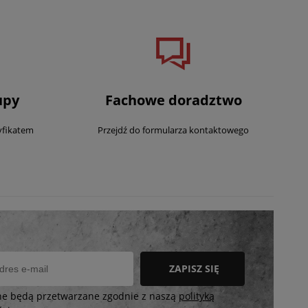
upy
Fachowe doradztwo
yfikatem
Przejdź do formularza kontaktowego
ZAPISZ SIĘ
ne będą przetwarzane zgodnie z naszą
polityką