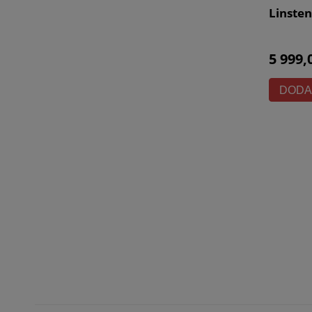
Linsten
5 999,
DODA