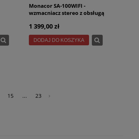
Monacor SA-100WIFI -
wzmacniacz stereo z obsługą
Multi-Room 2x50W
1 399,00 zł
DODAJ DO KOSZYKA
15
...
23
»