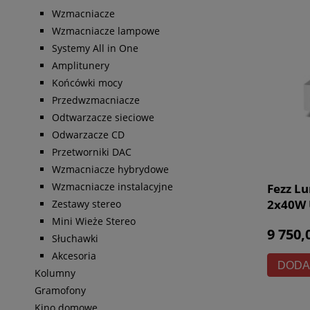
Wzmacniacze
Wzmacniacze lampowe
Systemy All in One
Amplitunery
Końcówki mocy
Przedwzmacniacze
Odtwarzacze sieciowe
Odwarzacze CD
Przetworniki DAC
Wzmacniacze hybrydowe
Wzmacniacze instalacyjne
Fezz Lu
2x40W 
Zestawy stereo
Triode 
Mini Wieże Stereo
9 750,
Słuchawki
Akcesoria
DODA
Kolumny
Gramofony
Kino domowe