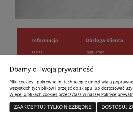
Informacje
Obsługa klienta
O nas
Regulamin
Pytania i odpowiedzi
Zwroty i reklamacje
Jak kupować?
Polityka prywatności
Dbamy o Twoją prywatność
Kontakt
Pliki cookies i pokrewne im technologie umożliwiają poprawn
wszystkich tych plików i przejść do sklepu lub dostosować uży
Więcej o plikach cookies przeczytasz w naszej Polityce prywatn
ZAAKCEPTUJ TYLKO NIEZBĘDNE
DOSTOSUJ 
undefined © 2026 Wszelkie prawa zastrzeżone