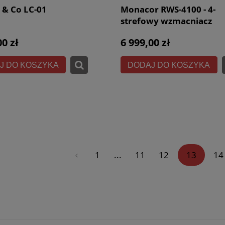
 & Co LC-01
Monacor RWS-4100 - 4-
strefowy wzmacniacz
strumieniowy 8 x 50W
00 zł
6 999,00 zł
J DO KOSZYKA
DODAJ DO KOSZYKA
«
1
...
11
12
13
14