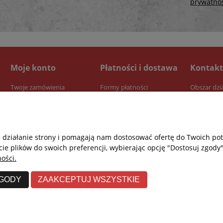
prywatno
Moje konto
Płatności i dostawa
Kontakt
Twoje zamówienia
Formy płatności
Obszar dzi
Ustawienia konta
Dostawa
Przechowalnia
Czas realizacji zamówienia
e działanie strony i pomagają nam dostosować ofertę do Twoich p
cie plików do swoich preferencji, wybierając opcję "Dostosuj zgody"
ości.
ZGODY
ZAAKCEPTUJ WSZYSTKIE
Re