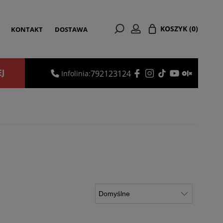
KOSZYK
(0)
KONTAKT
DOSTAWA
EJ
792123124
Infolinia: