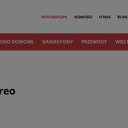
%PROMOCJE%
NOWOŚCI
O NAS
BLOG
KINO DOMOWE
GRAMOFONY
PRZEWODY
WIĘC
reo