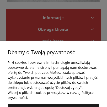
Informacje
Obsługa klienta
Moje konto
Dbamy o Twoją prywatność
Płatności i dostawa
Pliki cookies i pokrewne im technologie umożliwiają
Kontakt
poprawne działanie strony i pomagają nam dostosować
ofertę do Twoich potrzeb. Możesz zaakceptować
Kontakt
wykorzystanie przez nas wszystkich tych plików i przejść
do sklepu lub dostosować użycie plików do swoich
undefined
preferencji, wybierając opcję "Dostosuj zgody".
Więcej o plikach cookies przeczytasz w naszej Polityce
undefined
prywatności.
Godziny otwarcia salonu: