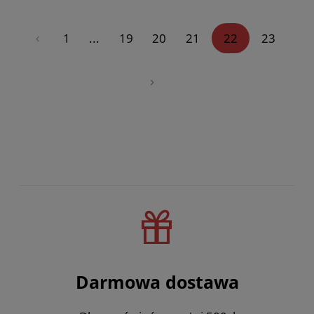
«
1
...
19
20
21
22
23
»
Darmowa dostawa