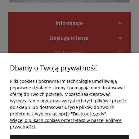
Informacje
Obsługa klienta
Moje konto
Dbamy o Twoją prywatność
Płatności i dostawa
Pliki cookies i pokrewne im technologie umożliwiają
Kontakt
poprawne działanie strony i pomagają nam dostosować
ofertę do Twoich potrzeb. Możesz zaakceptować
Kontakt
wykorzystanie przez nas wszystkich tych plików i przejść
do sklepu lub dostosować użycie plików do swoich
undefined
preferencji, wybierając opcję "Dostosuj zgody".
Więcej o plikach cookies przeczytasz w naszej Polityce
undefined
prywatności.
Godziny otwarcia salonu: