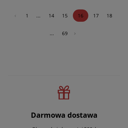
«
1
...
14
15
16
17
18
...
69
»
Darmowa dostawa