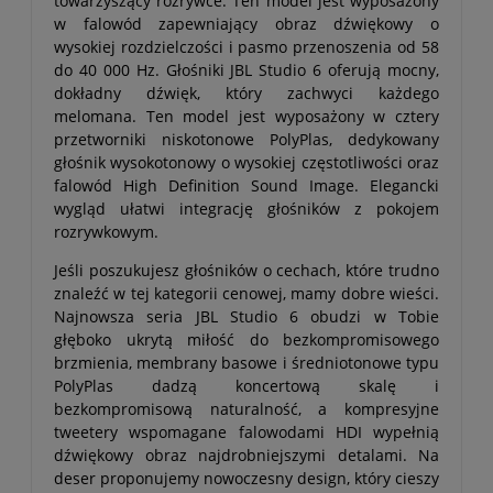
towarzyszący rozrywce. Ten model jest wyposażony
w falowód zapewniający obraz dźwiękowy o
wysokiej rozdzielczości i pasmo przenoszenia od 58
do 40 000 Hz. Głośniki JBL Studio 6 oferują mocny,
dokładny dźwięk, który zachwyci każdego
melomana. Ten model jest wyposażony w cztery
przetworniki niskotonowe PolyPlas, dedykowany
głośnik wysokotonowy o wysokiej częstotliwości oraz
falowód High Definition Sound Image. Elegancki
wygląd ułatwi integrację głośników z pokojem
rozrywkowym.
Jeśli poszukujesz głośników o cechach, które trudno
znaleźć w tej kategorii cenowej, mamy dobre wieści.
Najnowsza seria JBL Studio 6 obudzi w Tobie
głęboko ukrytą miłość do bezkompromisowego
brzmienia, membrany basowe i średniotonowe typu
PolyPlas dadzą koncertową skalę i
bezkompromisową naturalność, a kompresyjne
tweetery wspomagane falowodami HDI wypełnią
dźwiękowy obraz najdrobniejszymi detalami. Na
deser proponujemy nowoczesny design, który cieszy