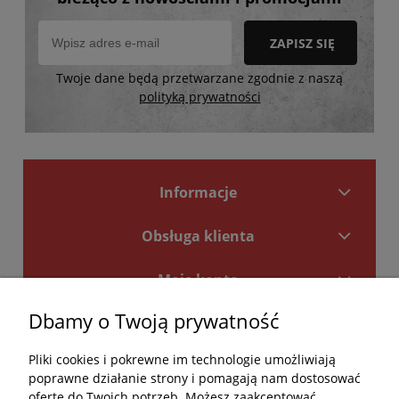
ZAPISZ SIĘ
Twoje dane będą przetwarzane zgodnie z naszą
polityką prywatności
Informacje
Obsługa klienta
Moje konto
Dbamy o Twoją prywatność
Płatności i dostawa
Pliki cookies i pokrewne im technologie umożliwiają
Kontakt
poprawne działanie strony i pomagają nam dostosować
ofertę do Twoich potrzeb. Możesz zaakceptować