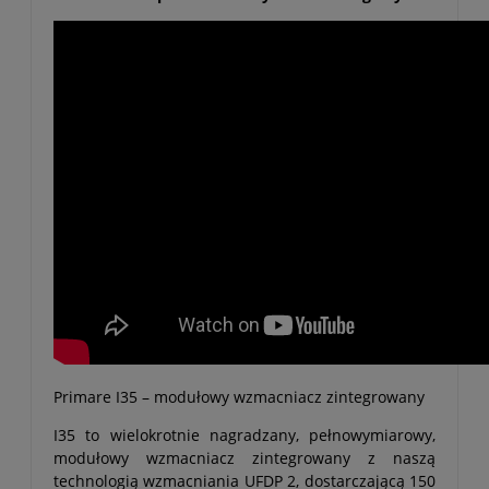
Primare I35 – modułowy wzmacniacz zintegrowany
I35 to wielokrotnie nagradzany, pełnowymiarowy,
modułowy wzmacniacz zintegrowany z naszą
technologią wzmacniania UFDP 2, dostarczającą 150