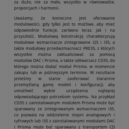
za dużo, nie za mało, wszystko w równowadze,
proporcjach i harmonii.
Uważamy, że konieczne jest oferowanie
modułowości, gdy tylko jest to możliwe, aby mieć
odpowiednie funkcje, zarówno teraz, jak i na
przyszłość. Modułową konstrukcję charakteryzują
modułowe wzmacniacze zintegrowane I25 i I35, a
także modułowy przedwzmacniacz PRE35, z których
wszystkie można zaktualizować za pomocą
modułów DAC i Prisma, a także odtwarzacz CD35, do
którego można dodać moduł Prisma. w momencie
zakupu lub w późniejszym terminie. W rezultacie
jesteśmy w stanie zaoferować starannie
przemyślaną gamę modeli i konfiguracji, aby
umożliwić wybór urządzenia najlepiej
odpowiadającego potrzebom systemu. Na przykład
CD35 z zainstalowanym modułem Prisma może być
sparowany ze zintegrowanym wzmacniaczem I35,
co pozwala na oddzielenie stopni analogowych i
cyfrowych lub I35 z zainstalowanymi modułami DAC
i Prisma może być sparowany z transportem CD