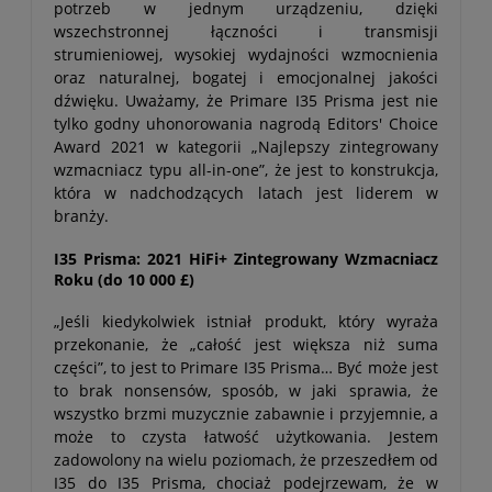
potrzeb w jednym urządzeniu, dzięki
wszechstronnej łączności i transmisji
strumieniowej, wysokiej wydajności wzmocnienia
oraz naturalnej, bogatej i emocjonalnej jakości
dźwięku. Uważamy, że Primare I35 Prisma jest nie
tylko godny uhonorowania nagrodą Editors' Choice
Award 2021 w kategorii „Najlepszy zintegrowany
wzmacniacz typu all-in-one”, że jest to konstrukcja,
która w nadchodzących latach jest liderem w
branży.
I35 Prisma: 2021 HiFi+ Zintegrowany Wzmacniacz
Roku (do 10 000 £)
„Jeśli kiedykolwiek istniał produkt, który wyraża
przekonanie, że „całość jest większa niż suma
części”, to jest to Primare I35 Prisma… Być może jest
to brak nonsensów, sposób, w jaki sprawia, że
wszystko brzmi muzycznie zabawnie i przyjemnie, a
może to czysta łatwość użytkowania. Jestem
zadowolony na wielu poziomach, że przeszedłem od
I35 do I35 Prisma, chociaż podejrzewam, że w