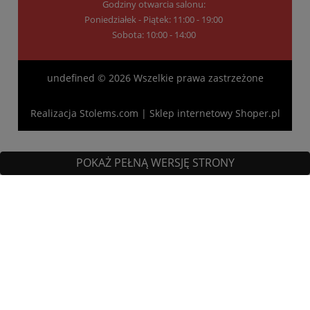
Godziny otwarcia salonu:
Poniedziałek - Piątek: 11:00 - 19:00
Sobota: 10:00 - 14:00
undefined © 2026 Wszelkie prawa zastrzeżone
Realizacja
Stolems.com
|
Sklep internetowy Shoper.pl
POKAŻ PEŁNĄ WERSJĘ STRONY