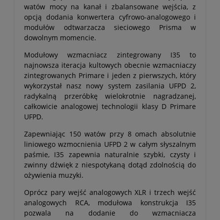
watów mocy na kanał i zbalansowane wejścia, z
opcją dodania konwertera cyfrowo-analogowego i
modułów odtwarzacza sieciowego Prisma w
dowolnym momencie.
Modułowy wzmacniacz zintegrowany I35 to
najnowsza iteracja kultowych obecnie wzmacniaczy
zintegrowanych Primare i jeden z pierwszych, który
wykorzystał nasz nowy system zasilania UFPD 2,
radykalną przeróbkę wielokrotnie nagradzanej,
całkowicie analogowej technologii klasy D Primare
UFPD.
Zapewniając 150 watów przy 8 omach absolutnie
liniowego wzmocnienia UFPD 2 w całym słyszalnym
paśmie, I35 zapewnia naturalnie szybki, czysty i
zwinny dźwięk z niespotykaną dotąd zdolnością do
ożywienia muzyki.
Oprócz pary wejść analogowych XLR i trzech wejść
analogowych RCA, modułowa konstrukcja I35
pozwala na dodanie do wzmacniacza