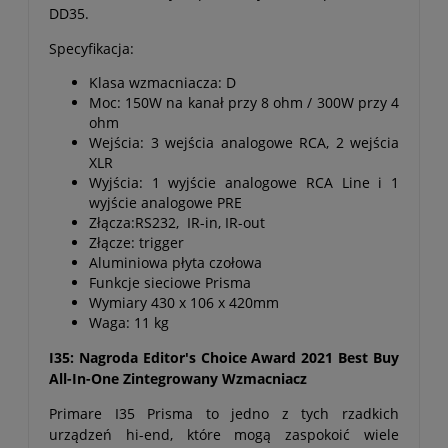
DD35.
Specyfikacja:
Klasa wzmacniacza: D
Moc: 150W na kanał przy 8 ohm / 300W przy 4
ohm
Wejścia: 3 wejścia analogowe RCA, 2 wejścia
XLR
Wyjścia: 1 wyjście analogowe RCA Line i 1
wyjście analogowe PRE
Złącza:RS232, IR-in, IR-out
Złącze: trigger
Aluminiowa płyta czołowa
Funkcje sieciowe Prisma
Wymiary 430 x 106 x 420mm
Waga: 11 kg
I35: Nagroda Editor's Choice Award 2021 Best Buy
All-In-One Zintegrowany Wzmacniacz
Primare I35 Prisma to jedno z tych rzadkich
urządzeń hi-end, które mogą zaspokoić wiele