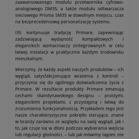
zaawansowanego modułu przetwornika cyfrowo-
analogowego DM35, a także modułu odtwarzacza
sieciowego Prisma SM35 w dowolnym miejscu. czas
na bezprecedensową personalizację systemu.
I35 kontynuuje tradycję Primare, zapewniając
zadziwiającą wydajność kompaktowych i
eleganckich wzmacniaczy zintegrowanych w celu
łatwej instalacji w praktycznie każdym środowisku
mieszkalnym.
Wierzymy, że każdy aspekt naszych produktów – ich
wygląd, satysfakcjonujące wrażenia z kontroli –
przyczynia się do ogólnego doświadczenia życia z
Primare. W rezultacie produkty Primare emanują
cechami skandynawskiego designu – prostymi,
eleganckimi projektami, z przystępną i łatwą do
zrozumienia funkcjonalnością. Przykładem tego jest
nasze charakterystyczne pokrętło sterujące, znane
w branży zarówno ze względu na swój wygląd, jak i
to, jak czuje się w dłoni podczas wybierania wejścia
lub regulacji głośności. – lub jak mówimy lagom, nie