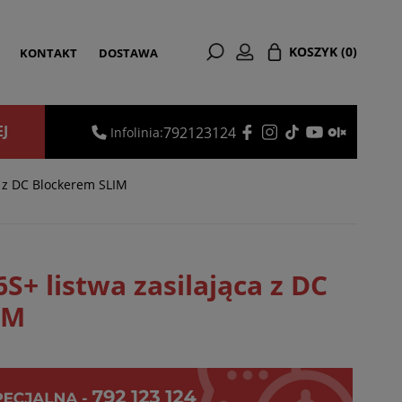
KOSZYK
(0)
KONTAKT
DOSTAWA
EJ
792123124
Infolinia:
 z DC Blockerem SLIM
+ listwa zasilająca z DC
IM