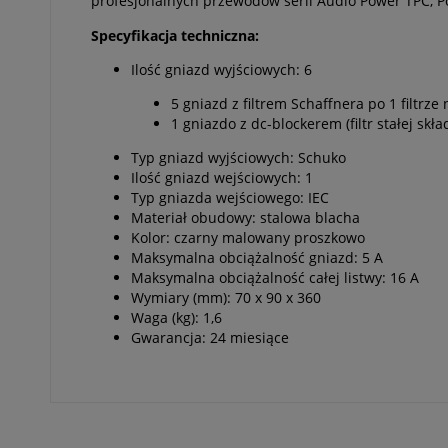
profesjonalnych przewodów serii Audio Power TPC, 
Specyfikacja techniczna:
Ilość gniazd wyjściowych: 6
5 gniazd z filtrem Schaffnera po 1 filtrze
1 gniazdo z dc-blockerem (filtr stałej skł
Typ gniazd wyjściowych: Schuko
Ilość gniazd wejściowych: 1
Typ gniazda wejściowego: IEC
Materiał obudowy: stalowa blacha
Kolor: czarny malowany proszkowo
Maksymalna obciążalność gniazd: 5 A
Maksymalna obciążalność całej listwy: 16 A
Wymiary (mm): 70 x 90 x 360
Waga (kg): 1,6
Gwarancja: 24 miesiące