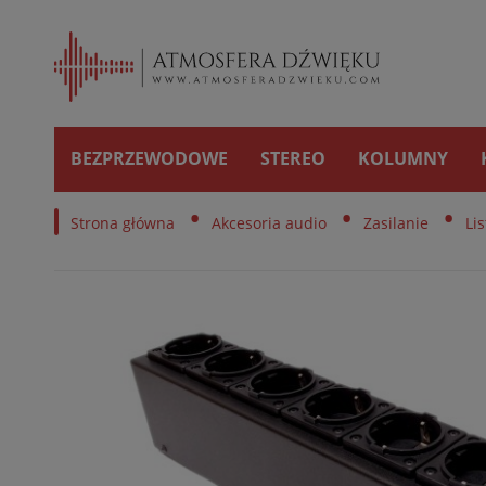
BEZPRZEWODOWE
STEREO
KOLUMNY
•
•
•
Strona główna
Akcesoria audio
Zasilanie
Li