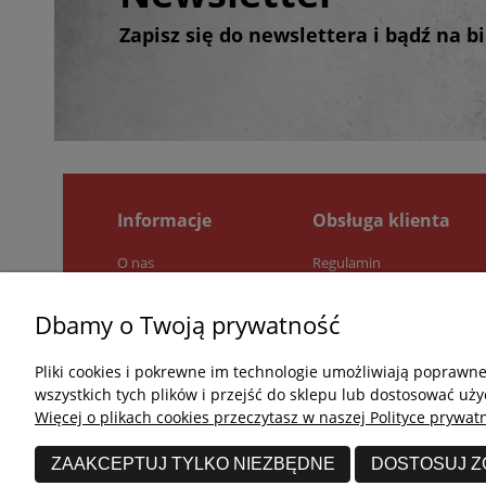
Zapisz się do newslettera i bądź na 
Informacje
Obsługa klienta
O nas
Regulamin
Pytania i odpowiedzi
Zwroty i reklamacje
Jak kupować?
Polityka prywatności
Dbamy o Twoją prywatność
Kontakt
Pliki cookies i pokrewne im technologie umożliwiają poprawn
wszystkich tych plików i przejść do sklepu lub dostosować uży
Więcej o plikach cookies przeczytasz w naszej Polityce prywatn
ZAAKCEPTUJ TYLKO NIEZBĘDNE
DOSTOSUJ 