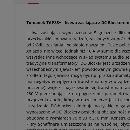
Tomanek TAP8S+ - listwa zasilająca z DC Blockerem
Listwa zasilająca wyposażona w 5 gniazd z filtr
przeciwzakłóceniowa urządzeń, zasilanych za pośredn
od źródła zasilania i od siebie nawzajem. Takie poł
gniazdo, nie więcej jednak niż 16 A w sumie dla ws
wszystkie inne wchodzące w skład systemu audio. Je
tradycyjne transformatory. DC-Blocker jest urządzen
wszechobecnym zjawiskiem powodowanym głównie prz
źródłem tego zjawiska mogą być np. pralka automaty
ma negatywny wpływ na transformatory w urządzeni
buczenie), większe nagrzewanie się transformatora o
230 V przekładają się na pogorszenie parametrów
urządzenia audio, który w dużej mierze jest traco
Urządzenie DC-blocker eliminuje wszystkie negat
wyposażone w DC Blockery posiadają obciążalność d
obudowa o wymiarach 70 x 90 x 310 mm. Konstrukcj
Filtry Schaffnera umieszczone są na wspólnej pły