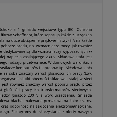
 Schuko a 1 gniazdo wejściowe typu IEC. Ochrona
filtrów Schaffnera, które separują każde z urządzeń
ala na duże obciążenie prądowe listwy (5 A na każde
m poborze prądu, np. wzmacniacze mocy, jak również
te dedykowane są dla wzmacniaczy wyposażonych w
ej napięcia zasilającego 230 V. Składowa stała jest
kiego rodzaju przetwornice. W domowych warunkach
zasilacze komputerów i laptopów itp. Składowa stała
za sobą znaczny wzrost głośności ich pracy (tzw.
negatywne skutki obecności składowej stałej w sieci
 jest również znaczny wzrost poboru prądu przez
t głośności pracy ich transformatorów sieciowych.
omiędzy gniazdo 230 V a wtyk urządzenia. Gniazda
talowa blacha, malowana proszkowo na kolor czarny,
oraz odporność na zakłócenia elektromagnetyczne.
ącego. Zachęcamy do skorzystania z oferty naszych