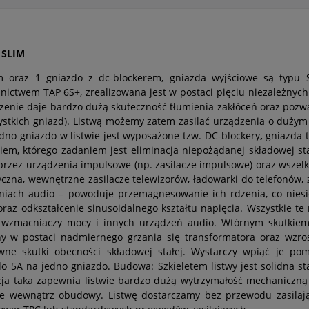
 SLIM
em oraz 1 gniazdo z dc-blockerem, gniazda wyjściowe są typu
ictwem TAP 6S+, zrealizowana jest w postaci pięciu niezależnych 
ączenie daje bardzo dużą skuteczność tłumienia zakłóceń oraz pozw
zystkich gniazd). Listwą możemy zatem zasilać urządzenia o duży
dno gniazdo w listwie jest wyposażone tzw. DC-blockery
,
gniazda 
iem, którego zadaniem jest eliminacja niepożądanej składowej stał
ez urządzenia impulsowe (np. zasilacze impulsowe) oraz wszel
czna, wewnętrzne zasilacze telewizorów, ładowarki do telefonów, 
ach audio – powoduje przemagnesowanie ich rdzenia, co niesie 
raz odkształcenie sinusoidalnego kształtu napięcia. Wszystkie te 
 wzmacniaczy mocy i innych urządzeń audio. Wtórnym skutkiem
ny w postaci nadmiernego grzania się transformatora oraz wzros
ywne skutki obecności składowej stałej. Wystarczy wpiąć je p
o 5A na jedno gniazdo. Budowa: Szkieletem listwy jest solidna s
a taka zapewnia listwie bardzo dużą wytrzymałość mechaniczną 
tce wewnątrz obudowy. Listwę dostarczamy bez przewodu zasilaj