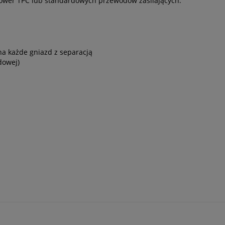
Power TPC lub standardowych przewodów zasilających.
 na każde gniazd z separacją
adowej)