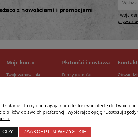
bieżąco z nowościami i promocjami
Twoje da
prywatno
Moje konto
Płatności i dostawa
Kontakt
Twoje zamówienia
Formy płatności
Obszar dzi
Ustawienia konta
Dostawa
Przechowalnia
Czas realizacji zamówienia
e działanie strony i pomagają nam dostosować ofertę do Twoich p
cie plików do swoich preferencji, wybierając opcję "Dostosuj zgody"
ości.
ZGODY
ZAAKCEPTUJ WSZYSTKIE