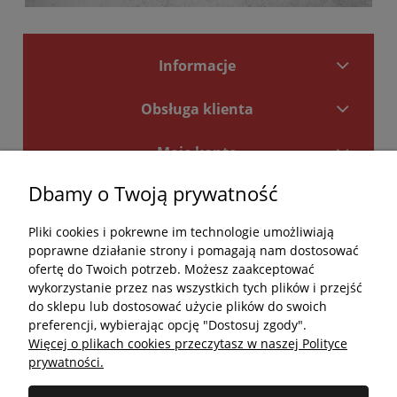
Informacje
Obsługa klienta
Moje konto
Dbamy o Twoją prywatność
Płatności i dostawa
Pliki cookies i pokrewne im technologie umożliwiają
Kontakt
poprawne działanie strony i pomagają nam dostosować
ofertę do Twoich potrzeb. Możesz zaakceptować
Kontakt
wykorzystanie przez nas wszystkich tych plików i przejść
do sklepu lub dostosować użycie plików do swoich
undefined
preferencji, wybierając opcję "Dostosuj zgody".
Więcej o plikach cookies przeczytasz w naszej Polityce
undefined
prywatności.
Godziny otwarcia salonu: