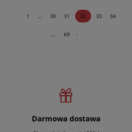
«
1
...
30
31
32
33
34
...
69
»
Darmowa dostawa