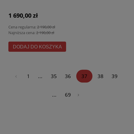
1 690,00 zł
Cena regularna:
2 190,00 zł
Najniższa cena:
2 190,00 zł
DODAJ DO KOSZYKA
«
1
...
35
36
37
38
39
...
69
»