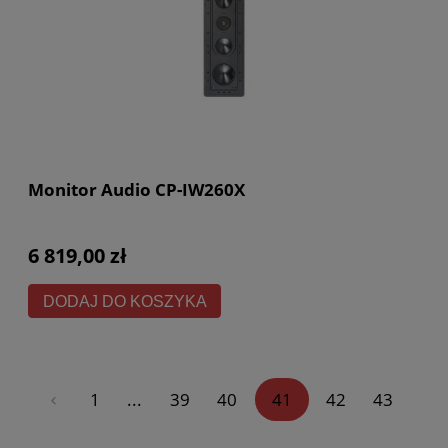
Monitor Audio CP-IW260X
6 819,00 zł
DODAJ DO KOSZYKA
«
1
...
39
40
41
42
43