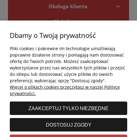
Obsługa klienta
Moje konto
Dbamy o Twoją prywatność
Płatności i dostawa
Pliki cookies i pokrewne im technologie umożliwiają
Kontakt
poprawne działanie strony i pomagają nam dostosować
ofertę do Twoich potrzeb. Możesz zaakceptować
Kontakt
wykorzystanie przez nas wszystkich tych plików i przejść
do sklepu lub dostosować użycie plików do swoich
undefined
preferencji, wybierając opcję "Dostosuj zgody".
Więcej o plikach cookies przeczytasz w naszej Polityce
undefined
prywatności.
Godziny otwarcia salonu:
ZAAKCEPTUJ TYLKO NIEZBĘDNE
Poniedziałek - Piątek: 11:00 - 19:00
Sobota: 10:00 - 14:00
DOSTOSUJ ZGODY
undefined © 2026 Wszelkie prawa zastrzeżone