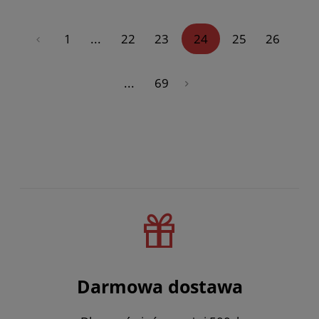
«
1
...
22
23
24
25
26
...
69
»
Darmowa dostawa