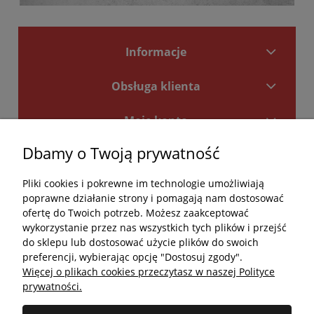
Informacje
Obsługa klienta
Moje konto
Dbamy o Twoją prywatność
Płatności i dostawa
Pliki cookies i pokrewne im technologie umożliwiają
Kontakt
poprawne działanie strony i pomagają nam dostosować
ofertę do Twoich potrzeb. Możesz zaakceptować
Kontakt
wykorzystanie przez nas wszystkich tych plików i przejść
do sklepu lub dostosować użycie plików do swoich
undefined
preferencji, wybierając opcję "Dostosuj zgody".
Więcej o plikach cookies przeczytasz w naszej Polityce
undefined
prywatności.
Godziny otwarcia salonu: